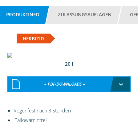
PRODUKTINFO
ZULASSUNGSAUFLAGEN
GE
HERBIZID
20 l
– PDF-DOWNLOADS –
Regenfest nach 3 Stunden
Tallowaminfrei