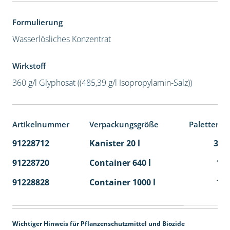
Formulierung
Wasserlösliches Konzentrat
Wirkstoff
360 g/l Glyphosat ((485,39 g/l Isopropylamin-Salz))
Artikelnummer
Verpackungsgröße
Palettenei
91228712
Kanister 20 l
32
91228720
Container 640 l
1
91228828
Container 1000 l
1
Wichtiger Hinweis für Pflanzenschutzmittel und Biozide