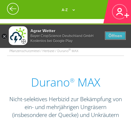
A-Z
Agrar Wetter
Öffnen
Bayer CropScience Deutschland GmbH
Kostenlos bei Google Play
®
Pflanzenschutzmittel / Herbizid / Durano
MAX
Durano
MAX
®
Nicht-selektives Herbizid zur Bekämpfung von
ein- und mehrjährigen Ungräsern
(insbesondere der Quecke) und Unkräutern