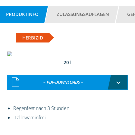
PRODUKTINFO
ZULASSUNGSAUFLAGEN
GE
HERBIZID
20 l
– PDF-DOWNLOADS –
Regenfest nach 3 Stunden
Tallowaminfrei