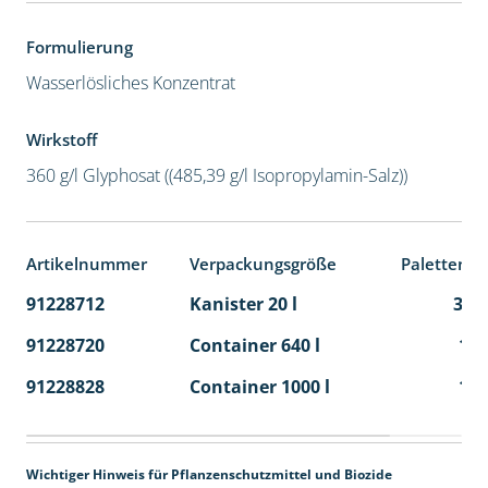
Formulierung
Wasserlösliches Konzentrat
Wirkstoff
360 g/l Glyphosat ((485,39 g/l Isopropylamin-Salz))
Artikelnummer
Verpackungsgröße
Palettenei
91228712
Kanister 20 l
32
91228720
Container 640 l
1
91228828
Container 1000 l
1
Wichtiger Hinweis für Pflanzenschutzmittel und Biozide