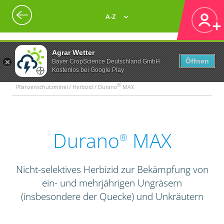
A-Z
Agrar Wetter
Öffnen
Bayer CropScience Deutschland GmbH
Kostenlos bei Google Play
®
Pflanzenschutzmittel / Herbizid / Durano
MAX
Durano
MAX
®
Nicht-selektives Herbizid zur Bekämpfung von
ein- und mehrjährigen Ungräsern
(insbesondere der Quecke) und Unkräutern