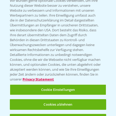
T.
+49 (0)174 346 564 1
Wir würden gerne optionale Cookies verwenden, um Ihre
Nutzung dieser Website besser zu verstehen, unsere
Website zu verbessern und Informationen mit unseren
KONTAKT
Werbepartnern zu teilen. Ihre Einwilligung umfasst auch
die in der Datenschutzerklärung im Detail dargestellten
Übermittlungen an Empfänger in unsicheren Drittstaaten,
Hilfe in Notfällen
wie insbesondere den USA. Dort besteht das Risiko, dass
Ihre derart übermittelten Daten dem Zugriff durch
T.
+49 (0)214/30-20220
Behörden in diesen Drittstaaten zu Kontroll- und
Überwachungszwecken unterliegen und dagegen keine
wirksamen Rechtsbehelfe zur Verfügung stehen.
Detaillierte Informationen zu unbedingt notwendigen
Cookies, ohne die wir die Webseite nicht verfügbar machen
können, und optionalen Cookies, die unten abgelehnt oder
akzeptiert werden können, und wie Sie Ihre Einwilligungen
jeder Zeit ändern oder zurückziehen können, finden Sie in
Folgen Sie uns
unserer
Privacy Statement
Cookie Einstellungen
Cookies ablehnen