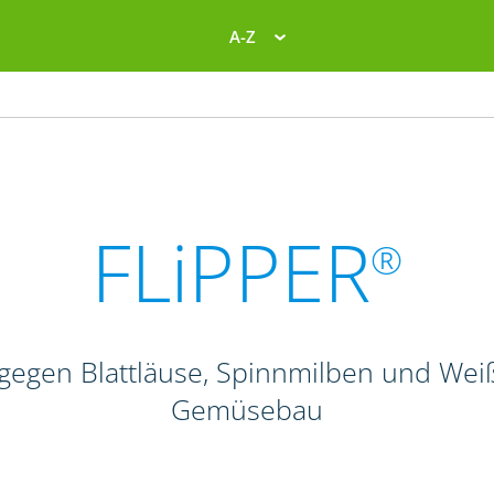
A-Z
FLiPPER
®
d gegen Blattläuse, Spinnmilben und Wei
Gemüsebau