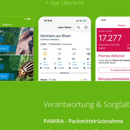
App Übersicht
Verantwortung & Sorgfalt
PAMIRA - Packmittelrücknahme