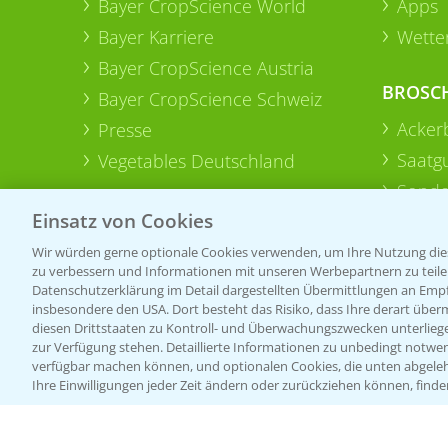
Bayer CropScience World
Apps
Bayer Karriere
Wetter
Bayer CropScience Austria
BROSC
Bayer CropScience Schweiz
Acker
Presse
Saatg
Vegetables Deutschland
Sonde
Einsatz von Cookies
Wir würden gerne optionale Cookies verwenden, um Ihre Nutzung dies
zu verbessern und Informationen mit unseren Werbepartnern zu teilen.
Datenschutzerklärung im Detail dargestellten Übermittlungen an Empfä
insbesondere den USA. Dort besteht das Risiko, dass Ihre derart über
diesen Drittstaaten zu Kontroll- und Überwachungszwecken unterlie
zur Verfügung stehen. Detaillierte Informationen zu unbedingt notwen
verfügbar machen können, und optionalen Cookies, die unten abgeleh
Ihre Einwilligungen jeder Zeit ändern oder zurückziehen können, finde