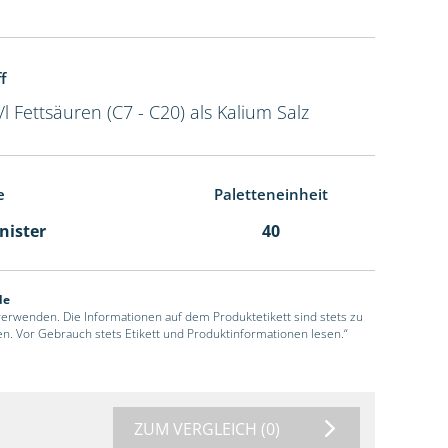
f
/l Fettsäuren (C7 - C20) als Kalium Salz
e
Paletteneinheit
anister
40
de
 verwenden. Die Informationen auf dem Produktetikett sind stets zu
en. Vor Gebrauch stets Etikett und Produktinformationen lesen.“
ZUM VERGLEICH
(0)