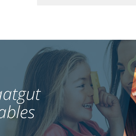
atgut
ables