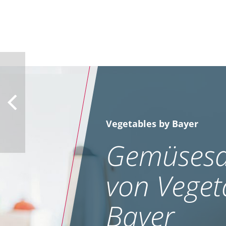
Vegetables by Bayer
Gemüsesa
von Veget
Bayer