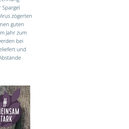
 Spargel
Virus zögerten
inen guten
sem Jahr zum
werden bei
liefert und
 Abstände