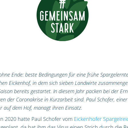
hne Ende: beste Bedingungen für eine frühe Spargelernt
hen Eickenhof, in dem sich sieben Landwirte zusammenge
 Saison bereits gestartet. In diesem Jahr packen bei der E
en der Coronakrise in Kurzarbeit sind. Paul Schofer, einer
r auf dem Hof, managt ihren Einsatz.
on 2020 hatte Paul Schofer vom
Eickenhofer Spargelrei
geplant, da hat ihm das Virus einen Strich durch die 