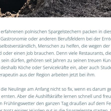
erfahrenen polnischen Spargelstechern packen in die
 Gastronomie oder anderen Berufsfeldern bei der Ernte
 selbstverständlich, Menschen zu helfen, die wegen der 
d oder einen Job brauchen. Denn viele Restaurants, die 
 sein dürfen, gehören seit Jahren zu seinen treuen Ku
lt deshalb Köche oder Servicekräfte ein, aber auch Stu
rapeutin aus der Region arbeiten jetzt bei ihm.
d die Neulinge am Anfang nicht so fix, wenn es darum g
 ernten. Aber die Aushilfskräfte lernen schnell und freu
n Frühlingswetter den ganzen Tag draußen auf dem Fel
 trotz einiger Hürden gut in die Spargelernte starten.