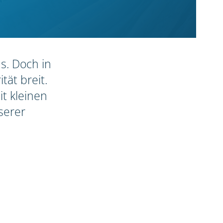
ns. Doch in
tät breit.
it kleinen
serer