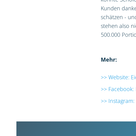
Kunden danken
schätzen - un
stehen also ni
500.000 Porti
Mehr:
>> Website: E
>> Facebook: 
>> Instagram: