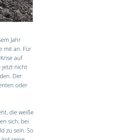
sem Jahr
 mit an. Für
Krise auf
jetzt nicht
nden. Der
denten oder
eht, die weiße
en sich, bei
d zu sein. So
 Und seine