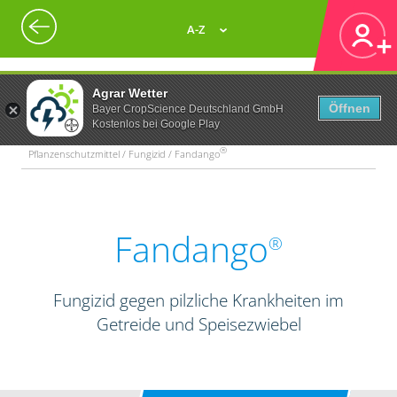
A-Z
Agrar Wetter
Öffnen
Bayer CropScience Deutschland GmbH
Kostenlos bei Google Play
®
Pflanzenschutzmittel / Fungizid / Fandango
Fandango
®
Fungizid gegen pilzliche Krankheiten im
Getreide und Speisezwiebel