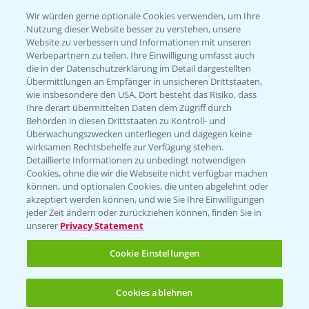
T.
+49 (0)174 346 564 1
Wir würden gerne optionale Cookies verwenden, um Ihre
Nutzung dieser Website besser zu verstehen, unsere
Website zu verbessern und Informationen mit unseren
KONTAKT
Werbepartnern zu teilen. Ihre Einwilligung umfasst auch
die in der Datenschutzerklärung im Detail dargestellten
Übermittlungen an Empfänger in unsicheren Drittstaaten,
Hilfe in Notfällen
wie insbesondere den USA. Dort besteht das Risiko, dass
Ihre derart übermittelten Daten dem Zugriff durch
T.
+49 (0)214/30-20220
Behörden in diesen Drittstaaten zu Kontroll- und
Überwachungszwecken unterliegen und dagegen keine
wirksamen Rechtsbehelfe zur Verfügung stehen.
Detaillierte Informationen zu unbedingt notwendigen
Cookies, ohne die wir die Webseite nicht verfügbar machen
können, und optionalen Cookies, die unten abgelehnt oder
akzeptiert werden können, und wie Sie Ihre Einwilligungen
jeder Zeit ändern oder zurückziehen können, finden Sie in
Folgen Sie uns
unserer
Privacy Statement
Cookie Einstellungen
Cookies ablehnen