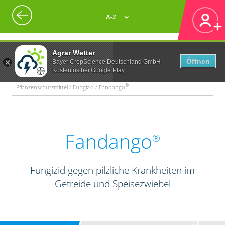
A-Z
Agrar Wetter
Öffnen
Bayer CropScience Deutschland GmbH
Kostenlos bei Google Play
®
Pflanzenschutzmittel / Fungizid / Fandango
Fandango
®
Fungizid gegen pilzliche Krankheiten im
Getreide und Speisezwiebel