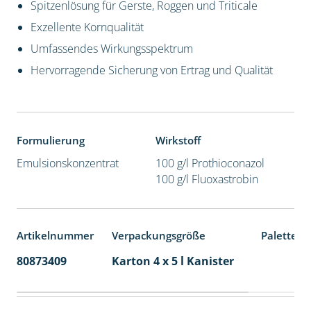
Spitzenlösung für Gerste, Roggen und Triticale
Exzellente Kornqualität
Umfassendes Wirkungsspektrum
Hervorragende Sicherung von Ertrag und Qualität
Formulierung
Wirkstoff
Emulsionskonzentrat
100 g/l Prothioconazol
100 g/l Fluoxastrobin
Artikelnummer
Verpackungsgröße
Palettene
80873409
Karton 4 x 5 l Kanister
40