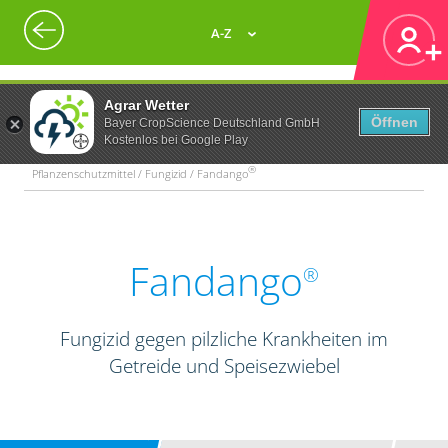
A-Z
Agrar Wetter
Öffnen
Bayer CropScience Deutschland GmbH
Kostenlos bei Google Play
®
Pflanzenschutzmittel / Fungizid / Fandango
Fandango
®
Fungizid gegen pilzliche Krankheiten im
Getreide und Speisezwiebel