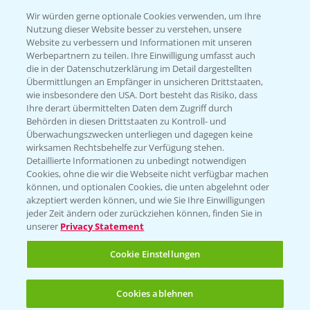
T.
+49 (0)174 346 564 1
Wir würden gerne optionale Cookies verwenden, um Ihre
Nutzung dieser Website besser zu verstehen, unsere
Website zu verbessern und Informationen mit unseren
KONTAKT
Werbepartnern zu teilen. Ihre Einwilligung umfasst auch
die in der Datenschutzerklärung im Detail dargestellten
Übermittlungen an Empfänger in unsicheren Drittstaaten,
Hilfe in Notfällen
wie insbesondere den USA. Dort besteht das Risiko, dass
Ihre derart übermittelten Daten dem Zugriff durch
T.
+49 (0)214/30-20220
Behörden in diesen Drittstaaten zu Kontroll- und
Überwachungszwecken unterliegen und dagegen keine
wirksamen Rechtsbehelfe zur Verfügung stehen.
Detaillierte Informationen zu unbedingt notwendigen
Cookies, ohne die wir die Webseite nicht verfügbar machen
können, und optionalen Cookies, die unten abgelehnt oder
akzeptiert werden können, und wie Sie Ihre Einwilligungen
jeder Zeit ändern oder zurückziehen können, finden Sie in
Folgen Sie uns
unserer
Privacy Statement
Cookie Einstellungen
Cookies ablehnen