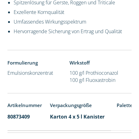
Spitzenlösung für Gerste, Roggen und Triticale
Exzellente Kornqualität
Umfassendes Wirkungsspektrum
Hervorragende Sicherung von Ertrag und Qualität
Formulierung
Wirkstoff
Emulsionskonzentrat
100 g/l Prothioconazol
100 g/l Fluoxastrobin
Artikelnummer
Verpackungsgröße
Palettene
80873409
Karton 4 x 5 l Kanister
40