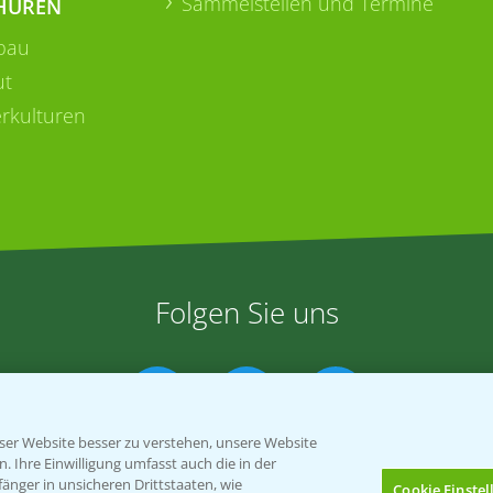
Sammelstellen und Termine
HÜREN
bau
ut
rkulturen
Folgen Sie uns
er Website besser zu verstehen, unsere Website
 Ihre Einwilligung umfasst auch die in der
nger in unsicheren Drittstaaten, wie
Cookie Einste