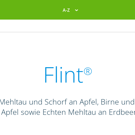
A-Z
Flint
®
Mehltau und Schorf an Apfel, Birne und 
 Apfel sowie Echten Mehltau an Erdbee