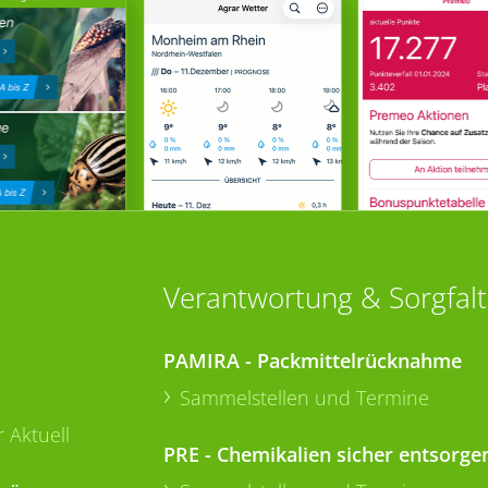
Verantwortung & Sorgfalt
PAMIRA - Packmittelrücknahme
Sammelstellen und Termine
 Aktuell
PRE - Chemikalien sicher entsorge