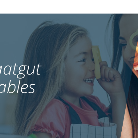
atgut
ables