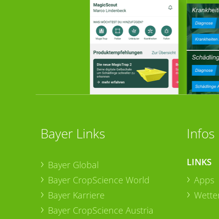
Bayer Links
Infos
LINKS
Bayer Global
Bayer CropScience World
Apps
Bayer Karriere
Wetter
Bayer CropScience Austria