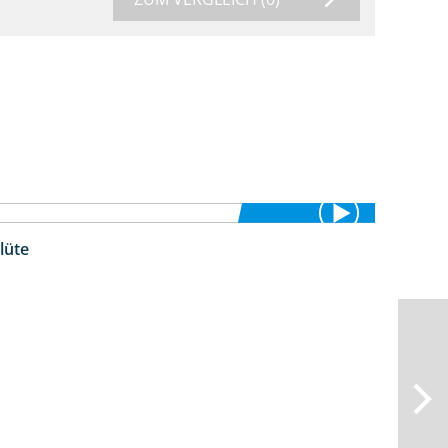
lüte
2:36