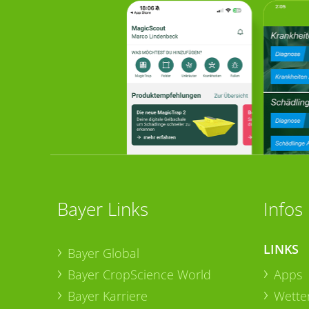
Bayer Links
Infos
LINKS
Bayer Global
Bayer CropScience World
Apps
Bayer Karriere
Wetter