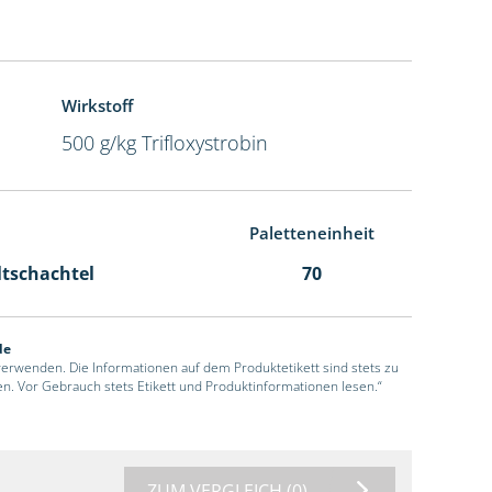
Wirkstoff
500 g/kg Trifloxystrobin
Paletteneinheit
ltschachtel
70
de
 verwenden. Die Informationen auf dem Produktetikett sind stets zu
en. Vor Gebrauch stets Etikett und Produktinformationen lesen.“
ZUM VERGLEICH
(0)