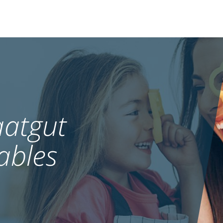
atgut
ables