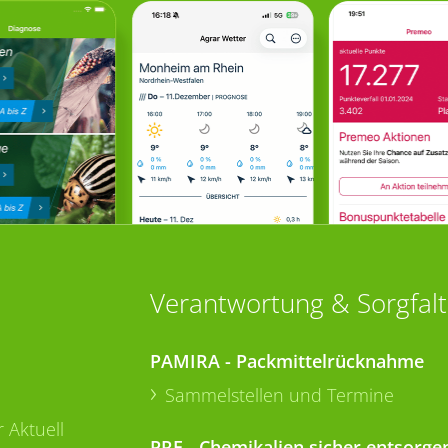
Verantwortung & Sorgfalt
PAMIRA - Packmittelrücknahme
Sammelstellen und Termine
 Aktuell
PRE - Chemikalien sicher entsorge