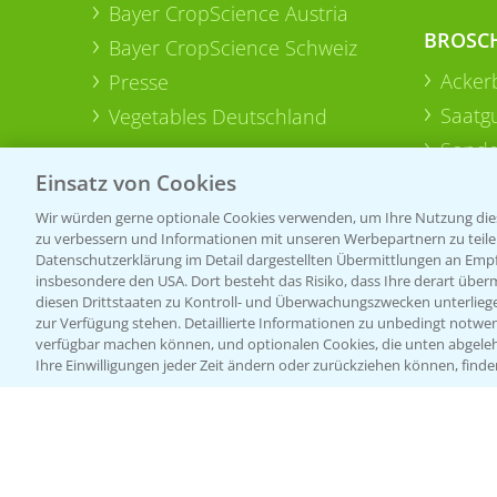
Bayer CropScience Austria
BROSC
Bayer CropScience Schweiz
Acker
Presse
Saatg
Vegetables Deutschland
Sonde
Einsatz von Cookies
Wir würden gerne optionale Cookies verwenden, um Ihre Nutzung dies
zu verbessern und Informationen mit unseren Werbepartnern zu teilen.
Datenschutzerklärung im Detail dargestellten Übermittlungen an Empfä
insbesondere den USA. Dort besteht das Risiko, dass Ihre derart über
diesen Drittstaaten zu Kontroll- und Überwachungszwecken unterlie
zur Verfügung stehen. Detaillierte Informationen zu unbedingt notwen
verfügbar machen können, und optionalen Cookies, die unten abgeleh
Ihre Einwilligungen jeder Zeit ändern oder zurückziehen können, finde