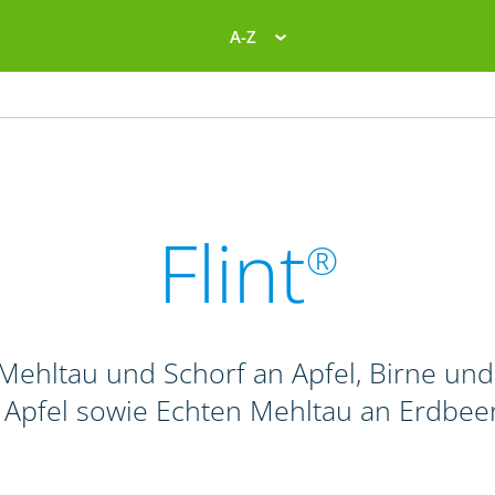
A-Z
Flint
®
Mehltau und Schorf an Apfel, Birne und 
 Apfel sowie Echten Mehltau an Erdbee