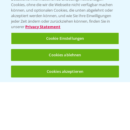
Cookies, ohne die wir die Webseite nicht verfügbar machen
KONTAKT
können, und optionalen Cookies, die unten abgelehnt oder
akzeptiert werden können, und wie Sie Ihre Einwilligungen
jeder Zeit ändern oder zurückziehen können, finden Sie in
Hilfe in Notfällen
unserer
Privacy Statement
T.
+49 (0)214/30-20220
Cookie Einstellungen
Cookies ablehnen
Cookies akzeptieren
Öffnen
Bis zu 4 Produkte vergleichen:
(noch 4)
Folgen Sie uns