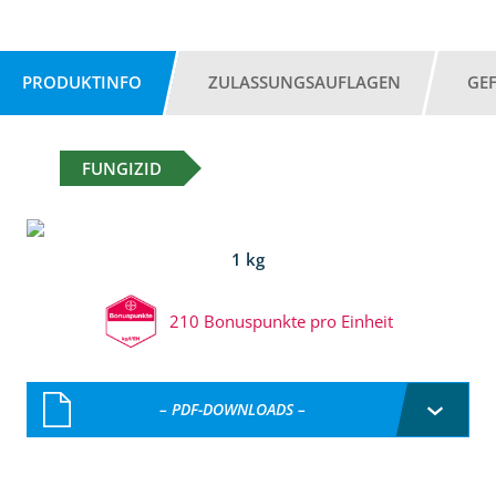
PRODUKTINFO
ZULASSUNGSAUFLAGEN
GE
FUNGIZID
1 kg
210 Bonuspunkte pro Einheit
– PDF-DOWNLOADS –