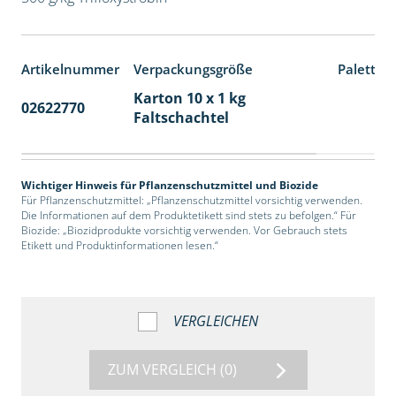
Artikelnummer
Verpackungsgröße
Paletten
Karton 10 x 1 kg
02622770
70
Faltschachtel
Wichtiger Hinweis für Pflanzenschutzmittel und Biozide
Für Pflanzenschutzmittel: „Pflanzenschutzmittel vorsichtig verwenden.
Die Informationen auf dem Produktetikett sind stets zu befolgen.“ Für
Biozide: „Biozidprodukte vorsichtig verwenden. Vor Gebrauch stets
Etikett und Produktinformationen lesen.“
VERGLEICHEN
ZUM VERGLEICH
(0)