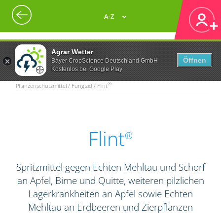
A-Z
Agrar Wetter
Öffnen
Bayer CropScience Deutschland GmbH
Kostenlos bei Google Play
®
Pflanzenschutzmittel / Fungizid / Flint
Flint
®
Spritzmittel gegen Echten Mehltau und Schorf
an Apfel, Birne und Quitte, weiteren pilzlichen
Lagerkrankheiten an Apfel sowie Echten
Mehltau an Erdbeeren und Zierpflanzen