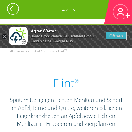
A-Z
Agrar Wetter
Öffnen
Bayer CropScience Deutschland GmbH
Kostenlos bei Google Play
®
Pflanzenschutzmittel / Fungizid / Flint
Flint
®
Spritzmittel gegen Echten Mehltau und Schorf
an Apfel, Birne und Quitte, weiteren pilzlichen
Lagerkrankheiten an Apfel sowie Echten
Mehltau an Erdbeeren und Zierpflanzen