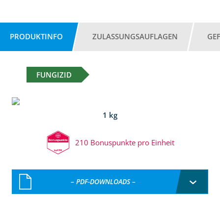
PRODUKTINFO
ZULASSUNGSAUFLAGEN
GE
FUNGIZID
1 kg
210 Bonuspunkte pro Einheit
– PDF-DOWNLOADS –