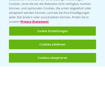
Cookies, ohne die wir die Webseite nicht verfügbar machen
KONTAKT
können, und optionalen Cookies, die unten abgelehnt oder
akzeptiert werden können, und wie Sie Ihre Einwilligungen
jeder Zeit ändern oder zurückziehen können, finden Sie in
Hilfe in Notfällen
unserer
Privacy Statement
T.
+49 (0)214/30-20220
Cookie Einstellungen
Cookies ablehnen
Cookies akzeptieren
Öffnen
Bis zu 4 Produkte vergleichen:
(noch 4)
Folgen Sie uns