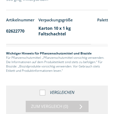
Artikelnummer
Verpackungsgröße
Paletten
Karton 10 x 1 kg
02622770
70
Faltschachtel
Wichtiger Hinweis für Pflanzenschutzmittel und Biozide
Für Pflanzenschutzmittel: „Pflanzenschutzmittel vorsichtig verwenden.
Die Informationen auf dem Produktetikett sind stets zu befolgen.“ Für
Biozide: „Biozidprodukte vorsichtig verwenden. Vor Gebrauch stets
Etikett und Produktinformationen lesen.“
VERGLEICHEN
ZUM VERGLEICH
(0)