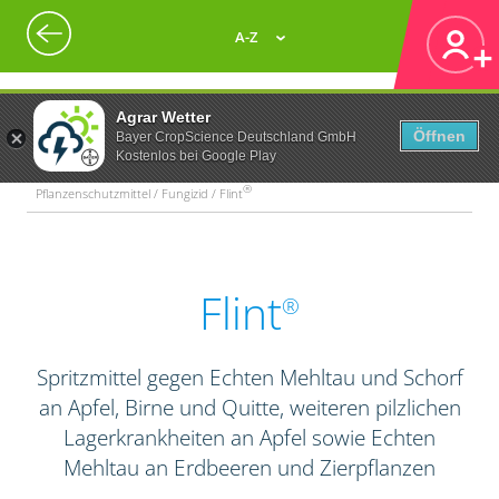
A-Z
Agrar Wetter
Öffnen
Bayer CropScience Deutschland GmbH
Kostenlos bei Google Play
®
Pflanzenschutzmittel / Fungizid / Flint
Flint
®
Spritzmittel gegen Echten Mehltau und Schorf
an Apfel, Birne und Quitte, weiteren pilzlichen
Lagerkrankheiten an Apfel sowie Echten
Mehltau an Erdbeeren und Zierpflanzen