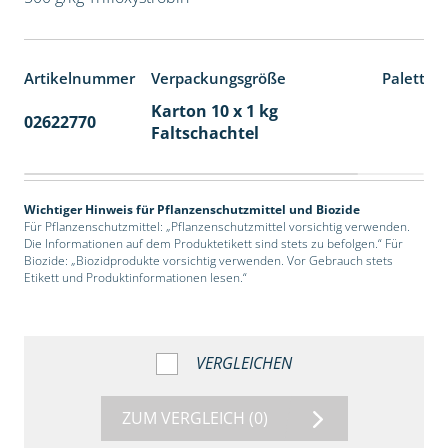
Artikelnummer
Verpackungsgröße
Paletten
Karton 10 x 1 kg
02622770
70
Faltschachtel
Wichtiger Hinweis für Pflanzenschutzmittel und Biozide
Für Pflanzenschutzmittel: „Pflanzenschutzmittel vorsichtig verwenden.
Die Informationen auf dem Produktetikett sind stets zu befolgen.“ Für
Biozide: „Biozidprodukte vorsichtig verwenden. Vor Gebrauch stets
Etikett und Produktinformationen lesen.“
VERGLEICHEN
ZUM VERGLEICH
(0)