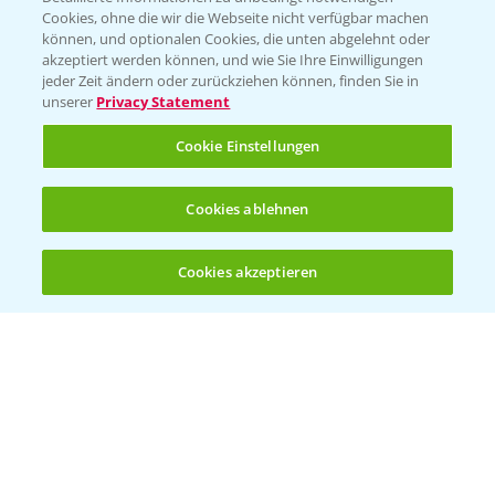
Cookies, ohne die wir die Webseite nicht verfügbar machen
KONTAKT
können, und optionalen Cookies, die unten abgelehnt oder
akzeptiert werden können, und wie Sie Ihre Einwilligungen
jeder Zeit ändern oder zurückziehen können, finden Sie in
Hilfe in Notfällen
unserer
Privacy Statement
T.
+49 (0)214/30-20220
Cookie Einstellungen
Cookies ablehnen
Cookies akzeptieren
Öffnen
Bis zu 4 Produkte vergleichen:
(noch 4)
Folgen Sie uns