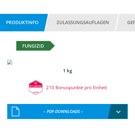
PRODUKTINFO
ZULASSUNGSAUFLAGEN
GE
FUNGIZID
1 kg
210 Bonuspunkte pro Einheit
– PDF-DOWNLOADS –