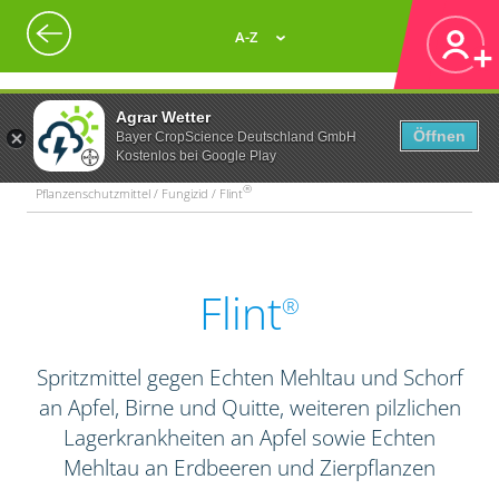
A-Z
Agrar Wetter
Öffnen
Bayer CropScience Deutschland GmbH
Kostenlos bei Google Play
®
Pflanzenschutzmittel / Fungizid / Flint
Flint
®
Spritzmittel gegen Echten Mehltau und Schorf
an Apfel, Birne und Quitte, weiteren pilzlichen
Lagerkrankheiten an Apfel sowie Echten
Mehltau an Erdbeeren und Zierpflanzen