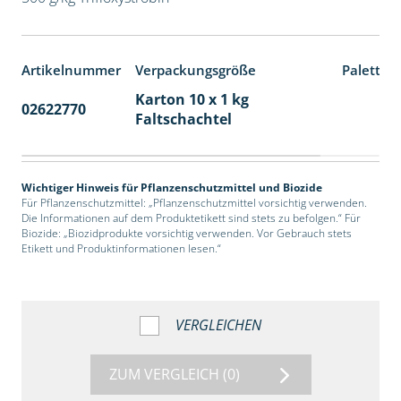
Artikelnummer
Verpackungsgröße
Paletten
Karton 10 x 1 kg
02622770
70
Faltschachtel
Wichtiger Hinweis für Pflanzenschutzmittel und Biozide
Für Pflanzenschutzmittel: „Pflanzenschutzmittel vorsichtig verwenden.
Die Informationen auf dem Produktetikett sind stets zu befolgen.“ Für
Biozide: „Biozidprodukte vorsichtig verwenden. Vor Gebrauch stets
Etikett und Produktinformationen lesen.“
VERGLEICHEN
ZUM VERGLEICH
(0)