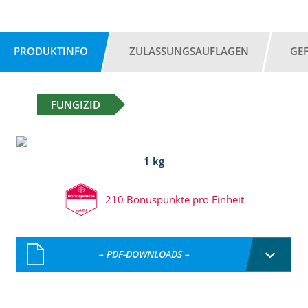
PRODUKTINFO
ZULASSUNGSAUFLAGEN
GE
FUNGIZID
1 kg
210 Bonuspunkte pro Einheit
– PDF-DOWNLOADS –