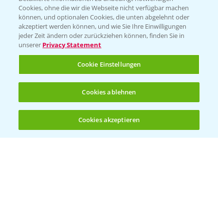
Cookies, ohne die wir die Webseite nicht verfügbar machen
KONTAKT
können, und optionalen Cookies, die unten abgelehnt oder
akzeptiert werden können, und wie Sie Ihre Einwilligungen
jeder Zeit ändern oder zurückziehen können, finden Sie in
Hilfe in Notfällen
unserer
Privacy Statement
T.
+49 (0)214/30-20220
Cookie Einstellungen
Cookies ablehnen
Cookies akzeptieren
Öffnen
Bis zu 4 Produkte vergleichen:
(noch 4)
Folgen Sie uns