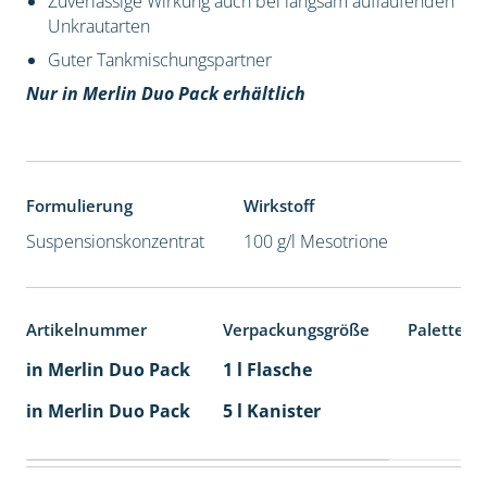
Zuverlässige Wirkung auch bei langsam auflaufenden
Unkrautarten
Guter Tankmischungspartner
Nur in Merlin Duo Pack erhältlich
Formulierung
Wirkstoff
Suspensionskonzentrat
100 g/l Mesotrione
Artikelnummer
Verpackungsgröße
Palettene
in Merlin Duo Pack
1 l Flasche
in Merlin Duo Pack
5 l Kanister