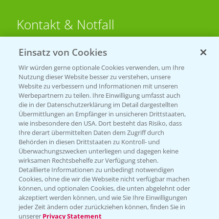
Kontakt & Notfall
Einsatz von Cookies
Beratung auf WhatsApp
T.
+49 (0)174 346 564 1
Wir würden gerne optionale Cookies verwenden, um Ihre
Nutzung dieser Website besser zu verstehen, unsere
Website zu verbessern und Informationen mit unseren
KONTAKT
Werbepartnern zu teilen. Ihre Einwilligung umfasst auch
die in der Datenschutzerklärung im Detail dargestellten
Übermittlungen an Empfänger in unsicheren Drittstaaten,
Hilfe in Notfällen
wie insbesondere den USA. Dort besteht das Risiko, dass
Ihre derart übermittelten Daten dem Zugriff durch
T.
+49 (0)214/30-20220
Behörden in diesen Drittstaaten zu Kontroll- und
Überwachungszwecken unterliegen und dagegen keine
wirksamen Rechtsbehelfe zur Verfügung stehen.
Detaillierte Informationen zu unbedingt notwendigen
Cookies, ohne die wir die Webseite nicht verfügbar machen
können, und optionalen Cookies, die unten abgelehnt oder
akzeptiert werden können, und wie Sie Ihre Einwilligungen
jeder Zeit ändern oder zurückziehen können, finden Sie in
Folgen Sie uns
unserer
Privacy Statement