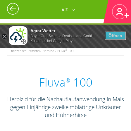
A-Z
Agrar Wetter
Öffnen
Bayer CropScience Deutschland GmbH
Kostenlos bei Google Play
®
Pflanzenschutzmittel / Herbizid / Fluva
100
Fluva
100
®
Herbizid für die Nachauflaufanwendung in Mais
gegen Einjährige zweikeimblättrige Unkräuter
und Hühnerhirse