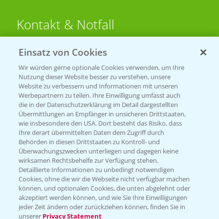
Kontakt & Notfall
Einsatz von Cookies
Beratung auf WhatsApp
T.
+49 (0)174 346 564 1
Wir würden gerne optionale Cookies verwenden, um Ihre
Nutzung dieser Website besser zu verstehen, unsere
Website zu verbessern und Informationen mit unseren
KONTAKT
Werbepartnern zu teilen. Ihre Einwilligung umfasst auch
die in der Datenschutzerklärung im Detail dargestellten
Übermittlungen an Empfänger in unsicheren Drittstaaten,
Hilfe in Notfällen
wie insbesondere den USA. Dort besteht das Risiko, dass
Ihre derart übermittelten Daten dem Zugriff durch
T.
+49 (0)214/30-20220
Behörden in diesen Drittstaaten zu Kontroll- und
Überwachungszwecken unterliegen und dagegen keine
wirksamen Rechtsbehelfe zur Verfügung stehen.
Detaillierte Informationen zu unbedingt notwendigen
Cookies, ohne die wir die Webseite nicht verfügbar machen
können, und optionalen Cookies, die unten abgelehnt oder
akzeptiert werden können, und wie Sie Ihre Einwilligungen
jeder Zeit ändern oder zurückziehen können, finden Sie in
Folgen Sie uns
unserer
Privacy Statement