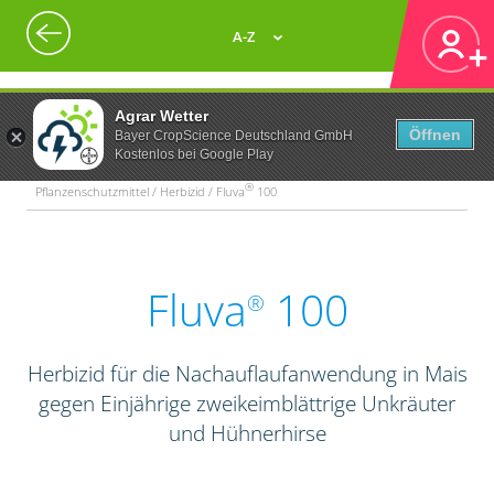
A-Z
Agrar Wetter
Öffnen
Bayer CropScience Deutschland GmbH
Kostenlos bei Google Play
®
Pflanzenschutzmittel / Herbizid / Fluva
100
Fluva
100
®
Herbizid für die Nachauflaufanwendung in Mais
gegen Einjährige zweikeimblättrige Unkräuter
und Hühnerhirse