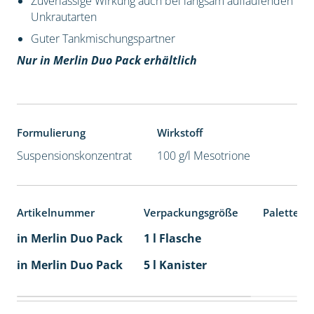
Zuverlässige Wirkung auch bei langsam auflaufenden
Unkrautarten
Guter Tankmischungspartner
Nur in Merlin Duo Pack erhältlich
Formulierung
Wirkstoff
Suspensionskonzentrat
100 g/l Mesotrione
Artikelnummer
Verpackungsgröße
Palettene
in Merlin Duo Pack
1 l Flasche
in Merlin Duo Pack
5 l Kanister