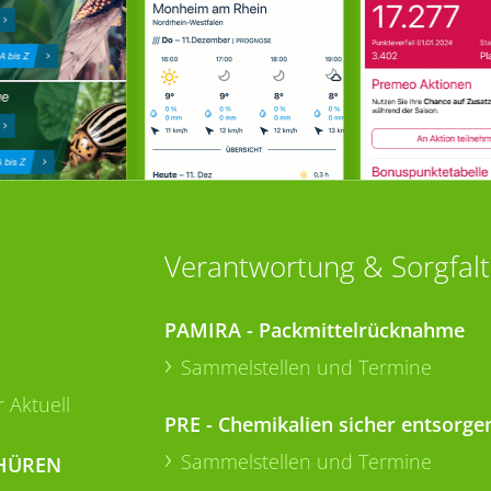
Verantwortung & Sorgfalt
PAMIRA - Packmittelrücknahme
Sammelstellen und Termine
 Aktuell
PRE - Chemikalien sicher entsorge
Sammelstellen und Termine
HÜREN