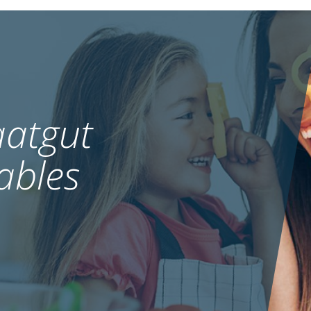
atgut
ables