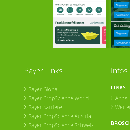
Bayer Links
Infos
LINKS
Bayer Global
Bayer CropScience World
Apps
Bayer Karriere
Wetter
Bayer CropScience Austria
BROSC
Bayer CropScience Schweiz