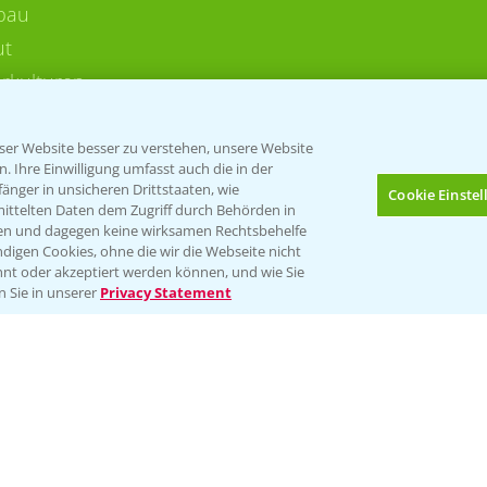
bau
ut
rkulturen
er Website besser zu verstehen, unsere Website
 Ihre Einwilligung umfasst auch die in der
nger in unsicheren Drittstaaten, wie
Cookie Einste
mittelten Daten dem Zugriff durch Behörden in
gen und dagegen keine wirksamen Rechtsbehelfe
digen Cookies, ohne die wir die Webseite nicht
Folgen Sie uns
nt oder akzeptiert werden können, und wie Sie
Bis zu 4 Produkte vergleichen:
(noch 4)
n Sie in unserer
Privacy Statement