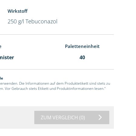
Wirkstoff
250 g/l Tebuconazol
e
Paletteneinheit
anister
40
de
 verwenden. Die Informationen auf dem Produktetikett sind stets zu
en. Vor Gebrauch stets Etikett und Produktinformationen lesen.“
ZUM VERGLEICH
(0)