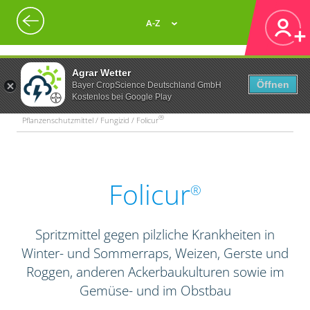
A-Z
Agrar Wetter
Öffnen
Bayer CropScience Deutschland GmbH
Kostenlos bei Google Play
®
Pflanzenschutzmittel / Fungizid / Folicur
Folicur
®
Spritzmittel gegen pilzliche Krankheiten in
Winter- und Sommerraps, Weizen, Gerste und
Roggen, anderen Ackerbaukulturen sowie im
Gemüse- und im Obstbau