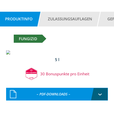
PRODUKTINFO
ZULASSUNGSAUFLAGEN
GE
FUNGIZID
5 l
30 Bonuspunkte pro Einheit
– PDF-DOWNLOADS –