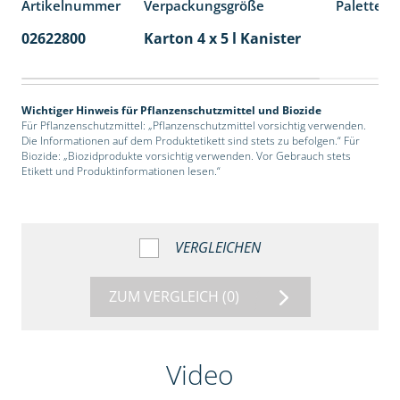
Artikelnummer
Verpackungsgröße
Palettene
02622800
Karton 4 x 5 l Kanister
40
Wichtiger Hinweis für Pflanzenschutzmittel und Biozide
Für Pflanzenschutzmittel: „Pflanzenschutzmittel vorsichtig verwenden.
Die Informationen auf dem Produktetikett sind stets zu befolgen.“ Für
Biozide: „Biozidprodukte vorsichtig verwenden. Vor Gebrauch stets
Etikett und Produktinformationen lesen.“
VERGLEICHEN
ZUM VERGLEICH
(0)
Video