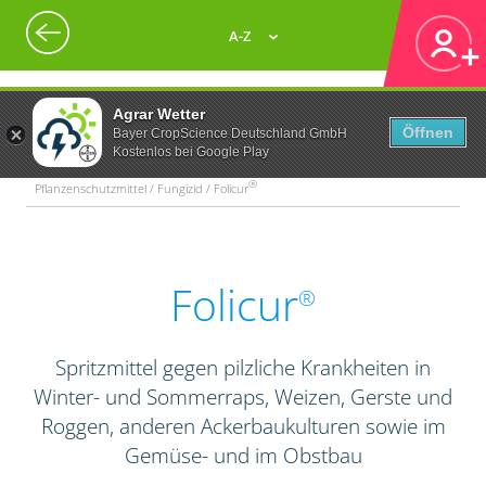
A-Z
Agrar Wetter
Öffnen
Bayer CropScience Deutschland GmbH
Kostenlos bei Google Play
®
Pflanzenschutzmittel / Fungizid / Folicur
Folicur
®
Spritzmittel gegen pilzliche Krankheiten in
Winter- und Sommerraps, Weizen, Gerste und
Roggen, anderen Ackerbaukulturen sowie im
Gemüse- und im Obstbau