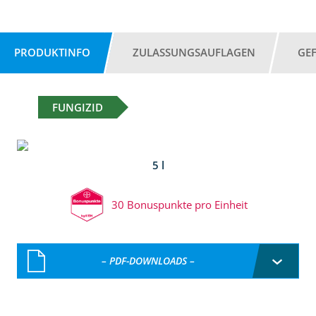
PRODUKTINFO
ZULASSUNGSAUFLAGEN
GE
FUNGIZID
5 l
30 Bonuspunkte pro Einheit
– PDF-DOWNLOADS –