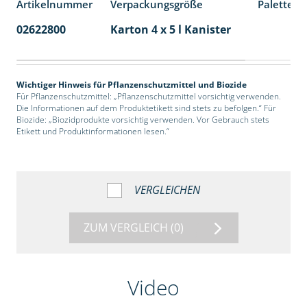
Artikelnummer
Verpackungsgröße
Palettene
02622800
Karton 4 x 5 l Kanister
40
Wichtiger Hinweis für Pflanzenschutzmittel und Biozide
Für Pflanzenschutzmittel: „Pflanzenschutzmittel vorsichtig verwenden.
Die Informationen auf dem Produktetikett sind stets zu befolgen.“ Für
Biozide: „Biozidprodukte vorsichtig verwenden. Vor Gebrauch stets
Etikett und Produktinformationen lesen.“
VERGLEICHEN
ZUM VERGLEICH
(0)
Video