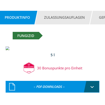
PRODUKTINFO
ZULASSUNGSAUFLAGEN
GE
FUNGIZID
5 l
30 Bonuspunkte pro Einheit
– PDF-DOWNLOADS –