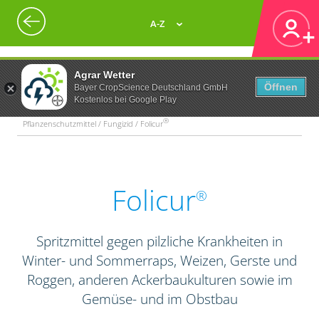
A-Z
Agrar Wetter
Öffnen
Bayer CropScience Deutschland GmbH
Kostenlos bei Google Play
®
Pflanzenschutzmittel / Fungizid / Folicur
Folicur
®
Spritzmittel gegen pilzliche Krankheiten in
Winter- und Sommerraps, Weizen, Gerste und
Roggen, anderen Ackerbaukulturen sowie im
Gemüse- und im Obstbau