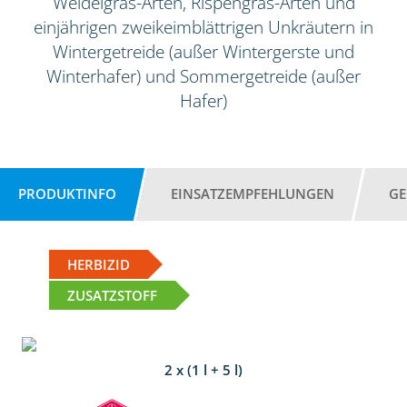
Weidelgras-Arten, Rispengras-Arten und
einjährigen zweikeimblättrigen Unkräutern in
Wintergetreide (außer Wintergerste und
Winterhafer) und Sommergetreide (außer
Hafer)
PRODUKTINFO
EINSATZEMPFEHLUNGEN
GE
HERBIZID
ZUSATZSTOFF
2 x (1 l + 5 l)