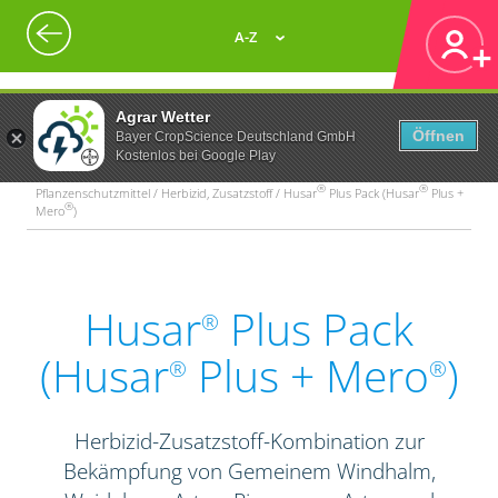
A-Z
Agrar Wetter
Öffnen
Bayer CropScience Deutschland GmbH
Kostenlos bei Google Play
®
®
Pflanzenschutzmittel / Herbizid, Zusatzstoff / Husar
Plus Pack (Husar
Plus +
®
Mero
)
Husar
Plus Pack
®
(Husar
Plus + Mero
)
®
®
Herbizid-Zusatzstoff-Kombination zur
Bekämpfung von Gemeinem Windhalm,