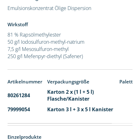
Emulsionskonzentrat
Ölige Dispersion
Wirkstoff
81 % Rapsölmethylester
50 g/l Iodosulfuron-methyl-natrium
7,5 g/l Mesosulfuron-methyl
250 g/l Mefenpyr-diethyl (Safener)
Artikelnummer
Verpackungsgröße
Paletten
Karton 2 x (1 l + 5 l)
80261284
40
Flasche/Kanister
79999054
Karton 3 l + 3 x 5 l Kanister
40
Einzelprodukte