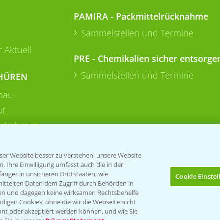
PAMIRA - Packmittelrücknahme
Sammelstellen und Termine
 Aktuell
PRE - Chemikalien sicher entsorge
Sammelstellen und Termine
HÜREN
bau
ut
rkulturen
er Website besser zu verstehen, unsere Website
 Ihre Einwilligung umfasst auch die in der
nger in unsicheren Drittstaaten, wie
Cookie Einste
mittelten Daten dem Zugriff durch Behörden in
gen und dagegen keine wirksamen Rechtsbehelfe
digen Cookies, ohne die wir die Webseite nicht
Folgen Sie uns
nt oder akzeptiert werden können, und wie Sie
Bis zu 4 Produkte vergleichen:
(noch 4)