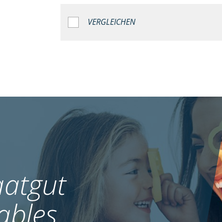
VERGLEICHEN
atgut
ables