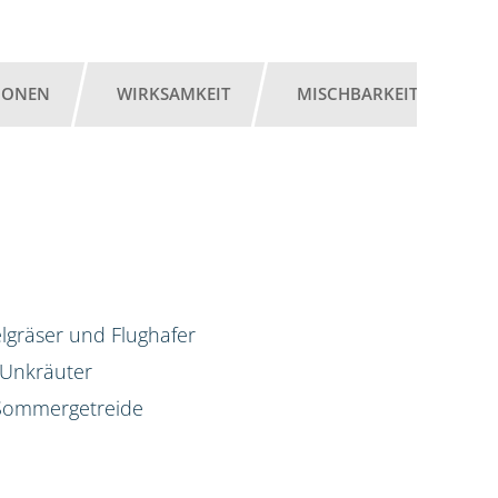
IONEN
WIRKSAMKEIT
MISCHBARKEIT
G
lgräser und Flughafer
 Unkräuter
d Sommergetreide