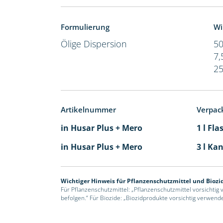
Formulierung
Wi
Ölige Dispersion
50
7,
25
Artikelnummer
Verpac
in Husar Plus + Mero
1 l Fla
in Husar Plus + Mero
3 l Kan
Wichtiger Hinweis für Pflanzenschutzmittel und Biozi
Für Pflanzenschutzmittel: „Pflanzenschutzmittel vorsichtig
befolgen.“ Für Biozide: „Biozidprodukte vorsichtig verwend