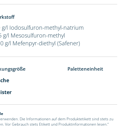
rkstoff
 g/l Iodosulfuron-methyl-natrium
5 g/l Mesosulfuron-methyl
0 g/l Mefenpyr-diethyl (Safener)
kungsgröße
Paletteneinheit
sche
ister
de
 verwenden. Die Informationen auf dem Produktetikett sind stets zu
en. Vor Gebrauch stets Etikett und Produktinformationen lesen.“