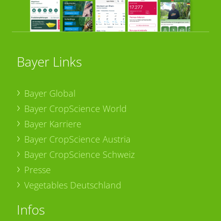
Bayer Links
Bayer Global
Bayer CropScience World
Bayer Karriere
Bayer CropScience Austria
Bayer CropScience Schweiz
Presse
Vegetables Deutschland
Infos