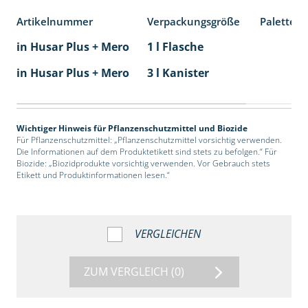
Artikelnummer
Verpackungsgröße
Palettene
in Husar Plus + Mero
1 l Flasche
in Husar Plus + Mero
3 l Kanister
Wichtiger Hinweis für Pflanzenschutzmittel und Biozide
Für Pflanzenschutzmittel: „Pflanzenschutzmittel vorsichtig verwenden.
Die Informationen auf dem Produktetikett sind stets zu befolgen.“ Für
Biozide: „Biozidprodukte vorsichtig verwenden. Vor Gebrauch stets
Etikett und Produktinformationen lesen.“
VERGLEICHEN
ZUM VERGLEICH
(0)