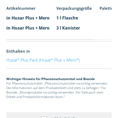
Artikelnummer
Verpackungsgröße
Palettene
in Husar Plus + Mero
1 l Flasche
in Husar Plus + Mero
3 l Kanister
Enthalten in
®
®
®
Husar
Plus Pack (Husar
Plus + Mero
)
Wichtiger Hinweis für Pflanzenschutzmittel und Biozide
Für Pflanzenschutzmittel: „Pflanzenschutzmittel vorsichtig verwenden.
Die Informationen auf dem Produktetikett sind stets zu befolgen.“ Für
Biozide: „Biozidprodukte vorsichtig verwenden. Vor Gebrauch stets
Etikett und Produktinformationen lesen.“