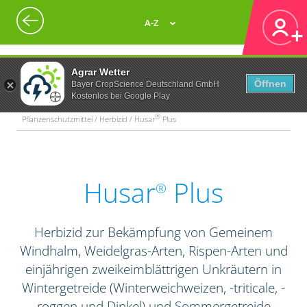
A-Z
Agrar Wetter
Öffnen
Bayer CropScience Deutschland GmbH
Kostenlos bei Google Play
®
Pflanzenschutzmittel / Herbizid / Husar
Plus
Husar
Plus
®
Herbizid zur Bekämpfung von Gemeinem
Windhalm, Weidelgras-Arten, Rispen-Arten und
einjährigen zweikeimblättrigen Unkräutern in
Wintergetreide (Winterweichweizen, -triticale, -
roggen und Dinkel) und Sommergetreide