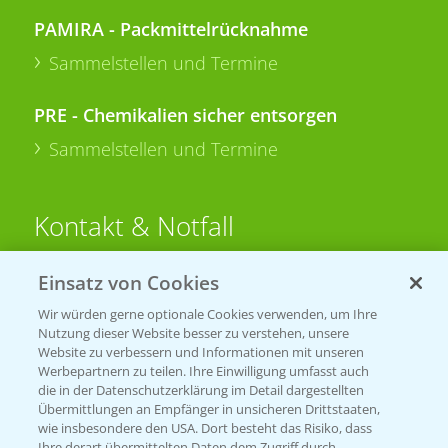
PAMIRA - Packmittelrücknahme
Sammelstellen und Termine
PRE - Chemikalien sicher entsorgen
Sammelstellen und Termine
Kontakt & Notfall
Einsatz von Cookies
Beratung auf WhatsApp
T.
+49 (0)174 346 564 1
Wir würden gerne optionale Cookies verwenden, um Ihre
Nutzung dieser Website besser zu verstehen, unsere
Website zu verbessern und Informationen mit unseren
KONTAKT
Werbepartnern zu teilen. Ihre Einwilligung umfasst auch
die in der Datenschutzerklärung im Detail dargestellten
Übermittlungen an Empfänger in unsicheren Drittstaaten,
Hilfe in Notfällen
wie insbesondere den USA. Dort besteht das Risiko, dass
Ihre derart übermittelten Daten dem Zugriff durch