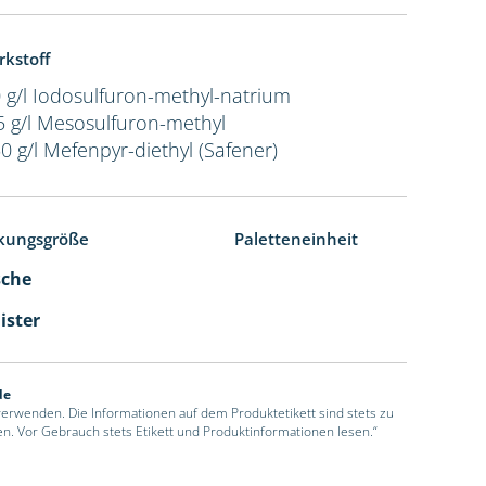
rkstoff
 g/l Iodosulfuron-methyl-natrium
5 g/l Mesosulfuron-methyl
0 g/l Mefenpyr-diethyl (Safener)
kungsgröße
Paletteneinheit
sche
ister
de
 verwenden. Die Informationen auf dem Produktetikett sind stets zu
en. Vor Gebrauch stets Etikett und Produktinformationen lesen.“