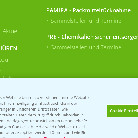
PAMIRA - Packmittelrücknahme
Sammelstellen und Termine
 Aktuell
PRE - Chemikalien sicher entsorge
Sammelstellen und Termine
HÜREN
bau
ut
rkulturen
er Website besser zu verstehen, unsere Website
 Ihre Einwilligung umfasst auch die in der
nger in unsicheren Drittstaaten, wie
Cookie Einste
mittelten Daten dem Zugriff durch Behörden in
gen und dagegen keine wirksamen Rechtsbehelfe
digen Cookies, ohne die wir die Webseite nicht
Folgen Sie uns
nt oder akzeptiert werden können, und wie Sie
Bis zu 4 Produkte vergleichen:
(noch 4)