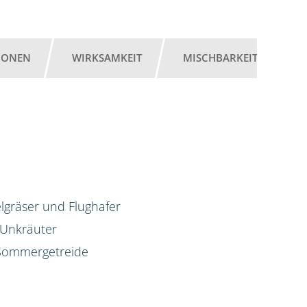
IONEN
WIRKSAMKEIT
MISCHBARKEIT
G
lgräser und Flughafer
 Unkräuter
d Sommergetreide