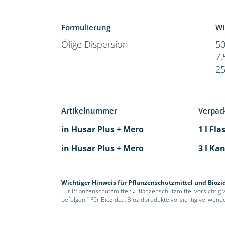
Formulierung
Wi
Ölige Dispersion
50
7,
25
Artikelnummer
Verpac
in Husar Plus + Mero
1 l Fla
in Husar Plus + Mero
3 l Kan
Wichtiger Hinweis für Pflanzenschutzmittel und Biozi
Für Pflanzenschutzmittel: „Pflanzenschutzmittel vorsichtig
befolgen.“ Für Biozide: „Biozidprodukte vorsichtig verwend