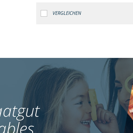
VERGLEICHEN
atgut
ables