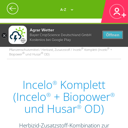
A-Z
Agrar Wetter
Öffnen
Bayer CropScience Deutschland GmbH
Kostenlos bei Google Play
®
®
Pflanzenschutzmittel / Herbizid, Zusatzstoff / Incelo
Komplett (Incelo
+
®
®
Biopower
und Husar
OD)
Incelo
Komplett
®
(Incelo
+ Biopower
®
®
und Husar
OD)
®
Herbizid-Zusatzstoff-Kombination zur