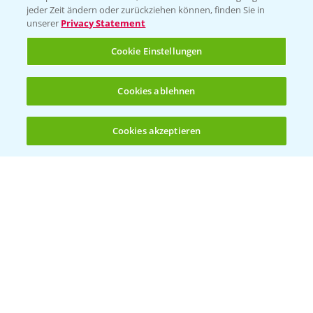
jeder Zeit ändern oder zurückziehen können, finden Sie in
unserer
Privacy Statement
Cookie Einstellungen
Cookies ablehnen
Welches Frühjahrsherbizid im Weizen
1:41
einsetzen?
Cookies akzeptieren
12.03.2025
Öffnen
Bis zu 4 Produkte vergleichen:
(noch 4)
Standortreport Raden - Sichere Unkraut
6:44
und Ungraskontrolle im System
14.02.2025