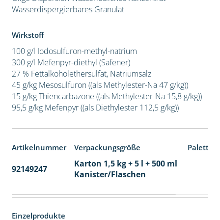
Wasserdispergierbares Granulat
Wirkstoff
100 g/l Iodosulfuron-methyl-natrium
300 g/l Mefenpyr-diethyl (Safener)
27 % Fettalkoholethersulfat, Natriumsalz
45 g/kg Mesosulfuron ((als Methylester-Na 47 g/kg))
15 g/kg Thiencarbazone ((als Methylester-Na 15,8 g/kg))
95,5 g/kg Mefenpyr ((als Diethylester 112,5 g/kg))
Artikelnummer
Verpackungsgröße
Paletten
Karton 1,5 kg + 5 l + 500 ml
92149247
60
Kanister/Flaschen
Einzelprodukte