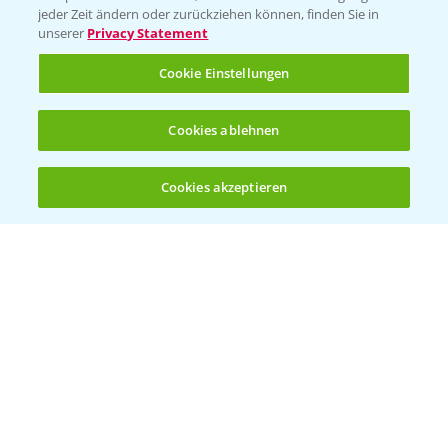
jeder Zeit ändern oder zurückziehen können, finden Sie in
unserer
Privacy Statement
Cookie Einstellungen
Cookies ablehnen
Welches Frühjahrsherbizid im Weizen
1:41
einsetzen?
Cookies akzeptieren
12.03.2025
Öffnen
Bis zu 4 Produkte vergleichen:
(noch 4)
Standortreport Raden - Sichere Unkraut
6:44
und Ungraskontrolle im System