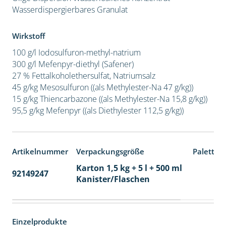
Wasserdispergierbares Granulat
Wirkstoff
100 g/l Iodosulfuron-methyl-natrium
300 g/l Mefenpyr-diethyl (Safener)
27 % Fettalkoholethersulfat, Natriumsalz
45 g/kg Mesosulfuron ((als Methylester-Na 47 g/kg))
15 g/kg Thiencarbazone ((als Methylester-Na 15,8 g/kg))
95,5 g/kg Mefenpyr ((als Diethylester 112,5 g/kg))
Artikelnummer
Verpackungsgröße
Paletten
Karton 1,5 kg + 5 l + 500 ml
92149247
60
Kanister/Flaschen
Einzelprodukte