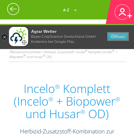
A-Z
Agrar Wetter
Öffnen
Bayer CropScience Deutschland GmbH
Kostenlos bei Google Play
®
®
Pflanzenschutzmittel / Herbizid, Zusatzstoff / Incelo
Komplett (Incelo
+
®
®
Biopower
und Husar
OD)
Incelo
Komplett
®
(Incelo
+ Biopower
®
®
und Husar
OD)
®
Herbizid-Zusatzstoff-Kombination zur