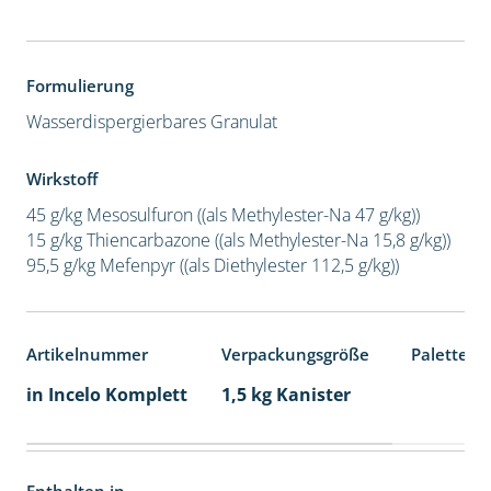
Formulierung
Wasserdispergierbares Granulat
Wirkstoff
45 g/kg Mesosulfuron ((als Methylester-Na 47 g/kg))
15 g/kg Thiencarbazone ((als Methylester-Na 15,8 g/kg))
95,5 g/kg Mefenpyr ((als Diethylester 112,5 g/kg))
Artikelnummer
Verpackungsgröße
Palettene
in Incelo Komplett
1,5 kg Kanister
Enthalten in