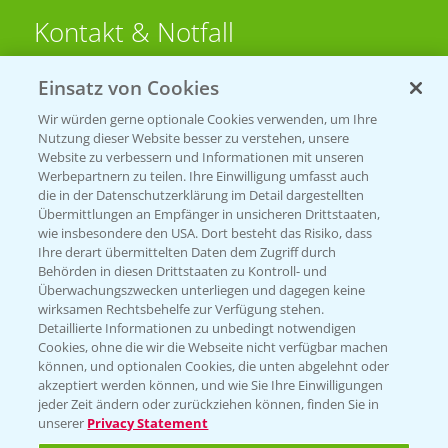
Kontakt & Notfall
Einsatz von Cookies
Beratung auf WhatsApp
T.
+49 (0)174 346 564 1
Wir würden gerne optionale Cookies verwenden, um Ihre
Nutzung dieser Website besser zu verstehen, unsere
Website zu verbessern und Informationen mit unseren
KONTAKT
Werbepartnern zu teilen. Ihre Einwilligung umfasst auch
die in der Datenschutzerklärung im Detail dargestellten
Übermittlungen an Empfänger in unsicheren Drittstaaten,
Hilfe in Notfällen
wie insbesondere den USA. Dort besteht das Risiko, dass
Ihre derart übermittelten Daten dem Zugriff durch
T.
+49 (0)214/30-20220
Behörden in diesen Drittstaaten zu Kontroll- und
Überwachungszwecken unterliegen und dagegen keine
wirksamen Rechtsbehelfe zur Verfügung stehen.
Detaillierte Informationen zu unbedingt notwendigen
Cookies, ohne die wir die Webseite nicht verfügbar machen
können, und optionalen Cookies, die unten abgelehnt oder
akzeptiert werden können, und wie Sie Ihre Einwilligungen
jeder Zeit ändern oder zurückziehen können, finden Sie in
Folgen Sie uns
unserer
Privacy Statement