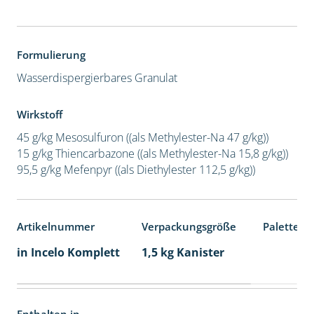
Formulierung
Wasserdispergierbares Granulat
Wirkstoff
45 g/kg Mesosulfuron ((als Methylester-Na 47 g/kg))
15 g/kg Thiencarbazone ((als Methylester-Na 15,8 g/kg))
95,5 g/kg Mefenpyr ((als Diethylester 112,5 g/kg))
Artikelnummer
Verpackungsgröße
Palettene
in Incelo Komplett
1,5 kg Kanister
Enthalten in