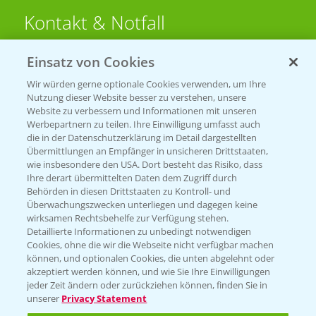
Kontakt & Notfall
Einsatz von Cookies
Beratung auf WhatsApp
T.
+49 (0)174 346 564 1
Wir würden gerne optionale Cookies verwenden, um Ihre
Nutzung dieser Website besser zu verstehen, unsere
Website zu verbessern und Informationen mit unseren
KONTAKT
Werbepartnern zu teilen. Ihre Einwilligung umfasst auch
die in der Datenschutzerklärung im Detail dargestellten
Übermittlungen an Empfänger in unsicheren Drittstaaten,
Hilfe in Notfällen
wie insbesondere den USA. Dort besteht das Risiko, dass
Ihre derart übermittelten Daten dem Zugriff durch
T.
+49 (0)214/30-20220
Behörden in diesen Drittstaaten zu Kontroll- und
Überwachungszwecken unterliegen und dagegen keine
wirksamen Rechtsbehelfe zur Verfügung stehen.
Detaillierte Informationen zu unbedingt notwendigen
Cookies, ohne die wir die Webseite nicht verfügbar machen
können, und optionalen Cookies, die unten abgelehnt oder
akzeptiert werden können, und wie Sie Ihre Einwilligungen
jeder Zeit ändern oder zurückziehen können, finden Sie in
Folgen Sie uns
unserer
Privacy Statement