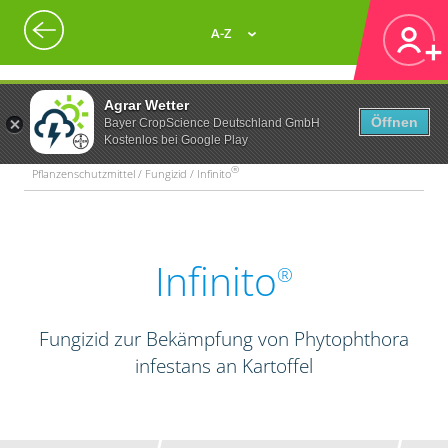
A-Z
Agrar Wetter
Öffnen
Bayer CropScience Deutschland GmbH
Kostenlos bei Google Play
®
Pflanzenschutzmittel / Fungizid / Infinito
Infinito
®
Fungizid zur Bekämpfung von Phytophthora
infestans an Kartoffel