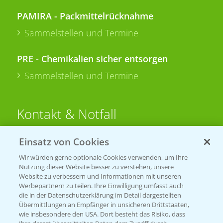
PAMIRA - Packmittelrücknahme
Sammelstellen und Termine
PRE - Chemikalien sicher entsorgen
Sammelstellen und Termine
Kontakt & Notfall
Einsatz von Cookies
Beratung auf WhatsApp
T.
+49 (0)174 346 564 1
Wir würden gerne optionale Cookies verwenden, um Ihre
Nutzung dieser Website besser zu verstehen, unsere
Website zu verbessern und Informationen mit unseren
KONTAKT
Werbepartnern zu teilen. Ihre Einwilligung umfasst auch
die in der Datenschutzerklärung im Detail dargestellten
Übermittlungen an Empfänger in unsicheren Drittstaaten,
Hilfe in Notfällen
wie insbesondere den USA. Dort besteht das Risiko, dass