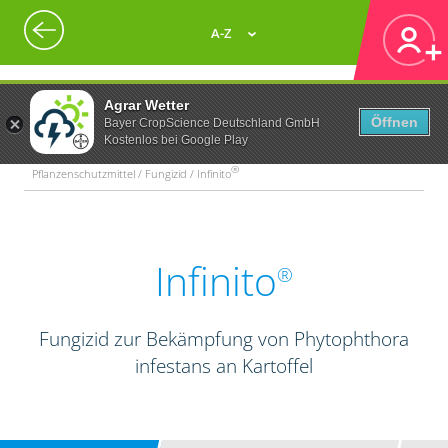
A-Z
Agrar Wetter
Öffnen
Bayer CropScience Deutschland GmbH
Kostenlos bei Google Play
®
Pflanzenschutzmittel / Fungizid / Infinito
Infinito
®
Fungizid zur Bekämpfung von Phytophthora
infestans an Kartoffel