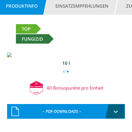
PRODUKTINFO
EINSATZEMPFEHLUNGEN
ZU
TOP
FUNGIZID
10 l
40 Bonuspunkte pro Einheit
– PDF-DOWNLOADS –