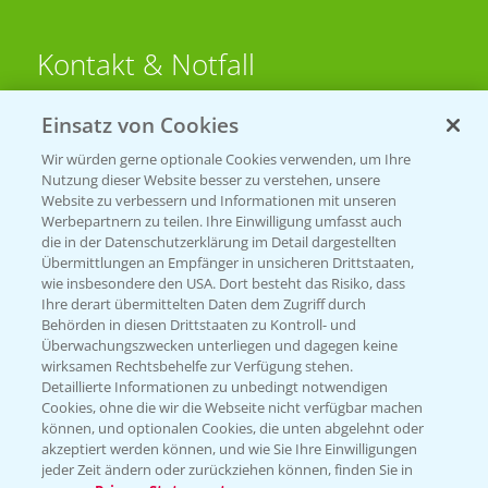
Kontakt & Notfall
Einsatz von Cookies
Beratung auf WhatsApp
T.
+49 (0)174 346 564 1
Wir würden gerne optionale Cookies verwenden, um Ihre
Nutzung dieser Website besser zu verstehen, unsere
Website zu verbessern und Informationen mit unseren
KONTAKT
Werbepartnern zu teilen. Ihre Einwilligung umfasst auch
die in der Datenschutzerklärung im Detail dargestellten
Übermittlungen an Empfänger in unsicheren Drittstaaten,
Hilfe in Notfällen
wie insbesondere den USA. Dort besteht das Risiko, dass
Ihre derart übermittelten Daten dem Zugriff durch
T.
+49 (0)214/30-20220
Behörden in diesen Drittstaaten zu Kontroll- und
Überwachungszwecken unterliegen und dagegen keine
wirksamen Rechtsbehelfe zur Verfügung stehen.
Detaillierte Informationen zu unbedingt notwendigen
Cookies, ohne die wir die Webseite nicht verfügbar machen
können, und optionalen Cookies, die unten abgelehnt oder
akzeptiert werden können, und wie Sie Ihre Einwilligungen
jeder Zeit ändern oder zurückziehen können, finden Sie in
Folgen Sie uns