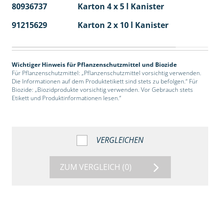
80936737
Karton 4 x 5 l Kanister
40
91215629
Karton 2 x 10 l Kanister
36
Wichtiger Hinweis für Pflanzenschutzmittel und Biozide
Für Pflanzenschutzmittel: „Pflanzenschutzmittel vorsichtig verwenden.
Die Informationen auf dem Produktetikett sind stets zu befolgen.“ Für
Biozide: „Biozidprodukte vorsichtig verwenden. Vor Gebrauch stets
Etikett und Produktinformationen lesen.“
VERGLEICHEN
ZUM VERGLEICH
(0)