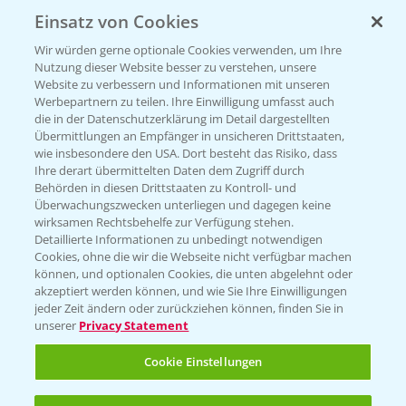
Einsatz von Cookies
KONTAKT
Wir würden gerne optionale Cookies verwenden, um Ihre
Nutzung dieser Website besser zu verstehen, unsere
Hilfe in Notfällen
Website zu verbessern und Informationen mit unseren
T.
+49 (0)214/30-20220
Werbepartnern zu teilen. Ihre Einwilligung umfasst auch
die in der Datenschutzerklärung im Detail dargestellten
Übermittlungen an Empfänger in unsicheren Drittstaaten,
wie insbesondere den USA. Dort besteht das Risiko, dass
Ihre derart übermittelten Daten dem Zugriff durch
Behörden in diesen Drittstaaten zu Kontroll- und
Überwachungszwecken unterliegen und dagegen keine
wirksamen Rechtsbehelfe zur Verfügung stehen.
Folgen Sie uns
Detaillierte Informationen zu unbedingt notwendigen
Cookies, ohne die wir die Webseite nicht verfügbar machen
können, und optionalen Cookies, die unten abgelehnt oder
akzeptiert werden können, und wie Sie Ihre Einwilligungen
jeder Zeit ändern oder zurückziehen können, finden Sie in
unserer
Privacy Statement
Cookie Einstellungen