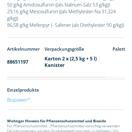
50 g/kg Amidosulfuron ((als Natrium-Salz 53 g/kg))
29,16 g/kg Mesosulfuron ((als Methylester-Na 31,324
g/kg))
86,58 g/kg Mefenpyr (- Safener (als Diethylester 90 g/kg))
Artikelnummer
Verpackungsgröße
Paletten
Karton 2 x (2,5 kg + 5 l)
88651197
32
Kanister
Einzelprodukte
®
Biopower
Wichtiger Hinweis für Pflanzenschutzmittel und Biozide
Für Pflanzenschutzmittel: „Pflanzenschutzmittel vorsichtig verwenden.
Die Informationen auf dem Produktetikett sind stets zu befolgen.“ Für