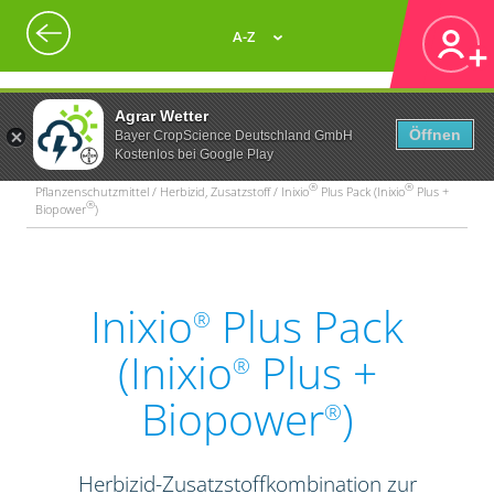
A-Z
Agrar Wetter
Öffnen
Bayer CropScience Deutschland GmbH
Kostenlos bei Google Play
®
®
Pflanzenschutzmittel / Herbizid, Zusatzstoff / Inixio
Plus Pack (Inixio
Plus +
®
Biopower
)
Inixio
Plus Pack
®
(Inixio
Plus +
®
Biopower
)
®
Herbizid-Zusatzstoffkombination zur