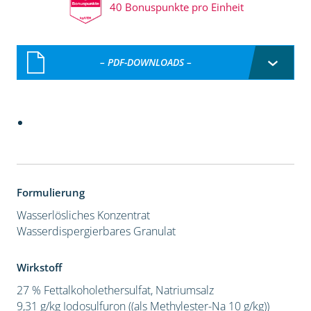
40 Bonuspunkte pro Einheit
– PDF-DOWNLOADS –
Formulierung
Wasserlösliches Konzentrat
Wasserdispergierbares Granulat
Wirkstoff
27 % Fettalkoholethersulfat, Natriumsalz
9,31 g/kg Iodosulfuron ((als Methylester-Na 10 g/kg))