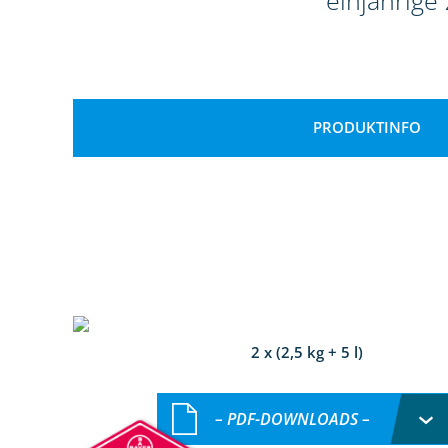
einjährige
PRODUKTINFO
2 x (2,5 kg + 5 l)
– PDF-DOWNLOADS –