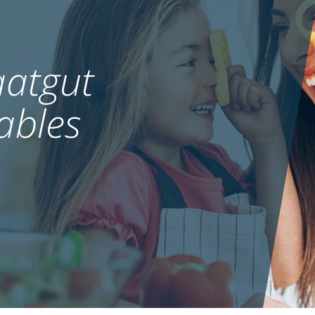
atgut
ables