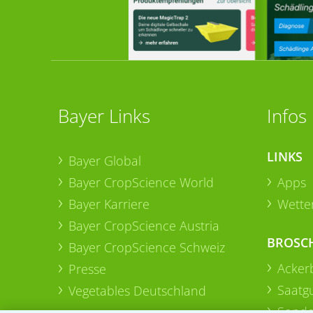
Bayer Links
Infos
LINKS
Bayer Global
Bayer CropScience World
Apps
Bayer Karriere
Wetter
Bayer CropScience Austria
BROSC
Bayer CropScience Schweiz
Acker
Presse
Saatg
Vegetables Deutschland
Sonde