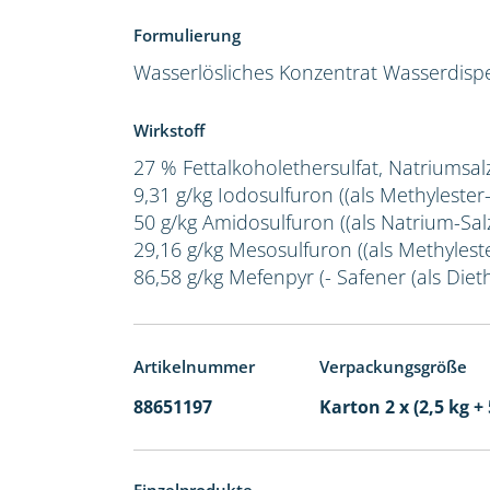
Formulierung
Wasserlösliches Konzentrat
Wasserdispe
Wirkstoff
27 % Fettalkoholethersulfat, Natriumsal
9,31 g/kg Iodosulfuron ((als Methylester
50 g/kg Amidosulfuron ((als Natrium-Salz
29,16 g/kg Mesosulfuron ((als Methylest
86,58 g/kg Mefenpyr (- Safener (als Dieth
Artikelnummer
Verpackungsgröße
88651197
Karton 2 x (2,5 kg + 
Einzelprodukte