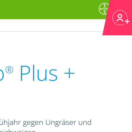
o
Plus +
®
rühjahr gegen Ungräser und