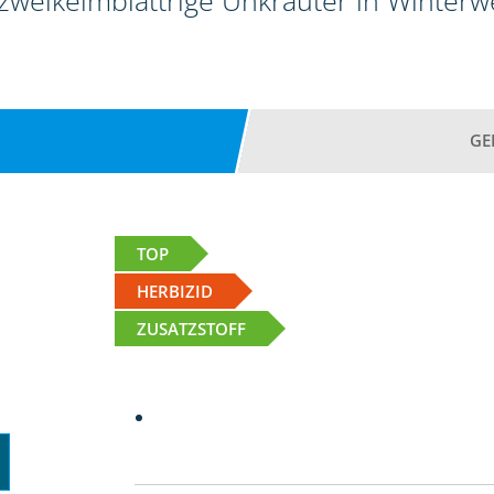
 zweikeimblättrige Unkräuter in Winter
GE
TOP
HERBIZID
ZUSATZSTOFF