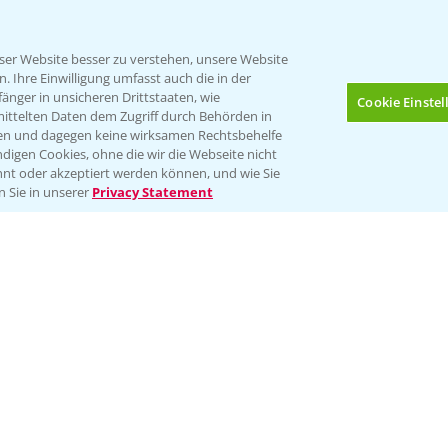
er Website besser zu verstehen, unsere Website
 Ihre Einwilligung umfasst auch die in der
nger in unsicheren Drittstaaten, wie
Cookie Einste
mittelten Daten dem Zugriff durch Behörden in
gen und dagegen keine wirksamen Rechtsbehelfe
digen Cookies, ohne die wir die Webseite nicht
Folgen Sie uns
nt oder akzeptiert werden können, und wie Sie
Bis zu 4 Produkte vergleichen:
(noch 4)
n Sie in unserer
Privacy Statement
Impressum
Gebrauchshinweise