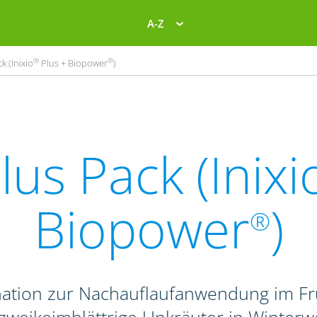
A-Z
®
®
k (Inixio
Plus + Biopower
)
lus Pack (Inixi
Biopower
)
®
nation zur Nachauflaufanwendung im F