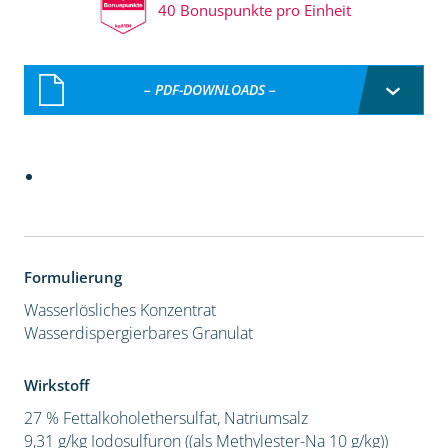
40 Bonuspunkte pro Einheit
– PDF-DOWNLOADS –
Formulierung
Wasserlösliches Konzentrat
Wasserdispergierbares Granulat
Wirkstoff
27 % Fettalkoholethersulfat, Natriumsalz
9,31 g/kg Iodosulfuron ((als Methylester-Na 10 g/kg))