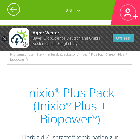
A-Z
Agrar Wetter
Öffnen
Bayer CropScience Deutschland GmbH
Kostenlos bei Google Play
®
®
Pflanzenschutzmittel / Herbizid, Zusatzstoff / Inixio
Plus Pack (Inixio
Plus +
®
Biopower
)
Inixio
Plus Pack
®
(Inixio
Plus +
®
Biopower
)
®
Herbizid-Zusatzstoffkombination zur