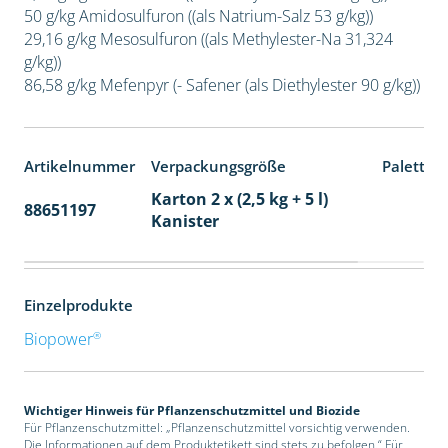
50 g/kg Amidosulfuron ((als Natrium-Salz 53 g/kg))
29,16 g/kg Mesosulfuron ((als Methylester-Na 31,324
g/kg))
86,58 g/kg Mefenpyr (- Safener (als Diethylester 90 g/kg))
Artikelnummer
Verpackungsgröße
Paletten
Karton 2 x (2,5 kg + 5 l)
88651197
32
Kanister
Einzelprodukte
®
Biopower
Wichtiger Hinweis für Pflanzenschutzmittel und Biozide
Für Pflanzenschutzmittel: „Pflanzenschutzmittel vorsichtig verwenden.
Die Informationen auf dem Produktetikett sind stets zu befolgen.“ Für