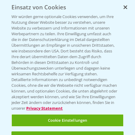
Einsatz von Cookies
KONTAKT
Wir würden gerne optionale Cookies verwenden, um Ihre
Nutzung dieser Website besser zu verstehen, unsere
Hilfe in Notfällen
Website zu verbessern und Informationen mit unseren
T.
+49 (0)214/30-20220
Werbepartnern zu teilen. Ihre Einwilligung umfasst auch
die in der Datenschutzerklärung im Detail dargestellten
Übermittlungen an Empfänger in unsicheren Drittstaaten,
wie insbesondere den USA. Dort besteht das Risiko, dass
Ihre derart übermittelten Daten dem Zugriff durch
Behörden in diesen Drittstaaten zu Kontroll- und
Überwachungszwecken unterliegen und dagegen keine
wirksamen Rechtsbehelfe zur Verfügung stehen.
Folgen Sie uns
Detaillierte Informationen zu unbedingt notwendigen
Cookies, ohne die wir die Webseite nicht verfügbar machen
können, und optionalen Cookies, die unten abgelehnt oder
akzeptiert werden können, und wie Sie Ihre Einwilligungen
jeder Zeit ändern oder zurückziehen können, finden Sie in
unserer
Privacy Statement
Cookie Einstellungen