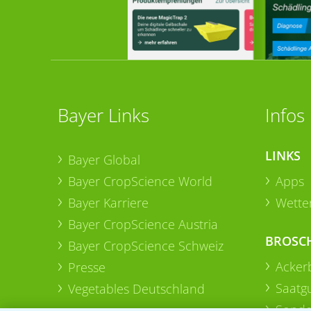
Bayer Links
Infos
LINKS
Bayer Global
Bayer CropScience World
Apps
Bayer Karriere
Wetter
Bayer CropScience Austria
BROSC
Bayer CropScience Schweiz
Acker
Presse
Saatg
Vegetables Deutschland
Sonde