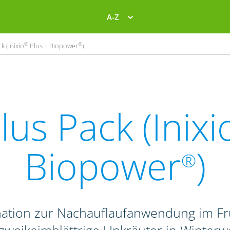
A-Z
®
®
k (Inixio
Plus + Biopower
)
lus Pack (Inixi
Biopower
)
®
nation zur Nachauflaufanwendung im F