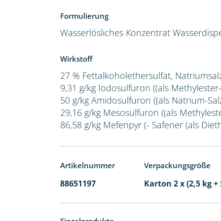
Formulierung
Wasserlösliches Konzentrat
Wasserdispe
Wirkstoff
27 % Fettalkoholethersulfat, Natriumsal
9,31 g/kg Iodosulfuron ((als Methylester
50 g/kg Amidosulfuron ((als Natrium-Salz
29,16 g/kg Mesosulfuron ((als Methylest
86,58 g/kg Mefenpyr (- Safener (als Dieth
Artikelnummer
Verpackungsgröße
88651197
Karton 2 x (2,5 kg + 
Einzelprodukte