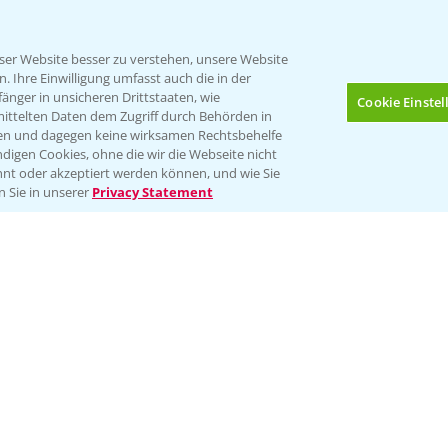
er Website besser zu verstehen, unsere Website
 Ihre Einwilligung umfasst auch die in der
nger in unsicheren Drittstaaten, wie
Cookie Einste
mittelten Daten dem Zugriff durch Behörden in
gen und dagegen keine wirksamen Rechtsbehelfe
digen Cookies, ohne die wir die Webseite nicht
Folgen Sie uns
nt oder akzeptiert werden können, und wie Sie
Bis zu 4 Produkte vergleichen:
(noch 4)
n Sie in unserer
Privacy Statement
Impressum
Gebrauchshinweise