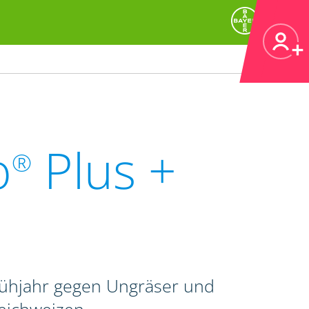
o
Plus +
®
rühjahr gegen Ungräser und