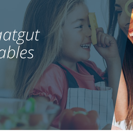
atgut
ables