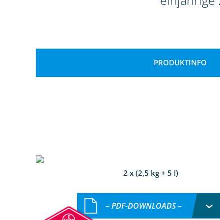
einjährige
PRODUKTINFO
2 x (2,5 kg + 5 l)
– PDF-DOWNLOADS –