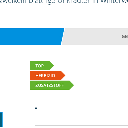
 zweikeimblättrige Unkräuter in Winter
GE
TOP
HERBIZID
ZUSATZSTOFF