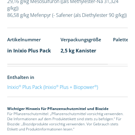
29,16 g/kg Mesosulfuron ((als Methylester-Na 31,324
g/kg))
86,58 g/kg Mefenpyr (- Safener (als Diethylester 90 g/kg))
Artikelnummer
Verpackungsgröße
Palettene
in Inixio Plus Pack
2,5 kg Kanister
Enthalten in
®
®
®
Inixio
Plus Pack (Inixio
Plus + Biopower
)
Wichtiger Hinweis für Pflanzenschutzmittel und Biozide
Für Pflanzenschutzmittel: „Pflanzenschutzmittel vorsichtig verwenden.
Die Informationen auf dem Produktetikett sind stets zu befolgen.“ Für
Biozide: „Biozidprodukte vorsichtig verwenden. Vor Gebrauch stets
Etikett und Produktinformationen lesen.“