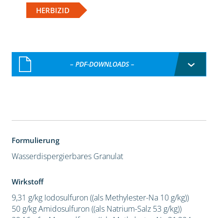
HERBIZID
– PDF-DOWNLOADS –
Formulierung
Wasserdispergierbares Granulat
Wirkstoff
9,31 g/kg Iodosulfuron ((als Methylester-Na 10 g/kg))
50 g/kg Amidosulfuron ((als Natrium-Salz 53 g/kg))