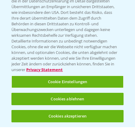
die in der Datenschutzerklärung im Detail dargestellten
Übermittlungen an Empfänger in unsicheren Drittstaaten,
Hilfe in Notfällen
wie insbesondere den USA. Dort besteht das Risiko, dass
Ihre derart übermittelten Daten dem Zugriff durch
T.
+49 (0)214/30-20220
Behörden in diesen Drittstaaten zu Kontroll- und
Überwachungszwecken unterliegen und dagegen keine
wirksamen Rechtsbehelfe zur Verfügung stehen.
Detaillierte Informationen zu unbedingt notwendigen
Cookies, ohne die wir die Webseite nicht verfügbar machen
können, und optionalen Cookies, die unten abgelehnt oder
akzeptiert werden können, und wie Sie Ihre Einwilligungen
jeder Zeit ändern oder zurückziehen können, finden Sie in
Folgen Sie uns
unserer
Privacy Statement
Cookie Einstellungen
Cookies ablehnen
Cookies akzeptieren
Öffnen
Bis zu 4 Produkte vergleichen:
(noch 4)
Allgemeine Nutzungsbedingungen
Datenschutzerklärung
Impressum
Gebrauchshinweise