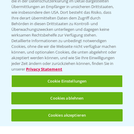
die in der Datenschutzerklärung im Detail dargestellten
Übermittlungen an Empfänger in unsicheren Drittstaaten,
Hilfe in Notfällen
wie insbesondere den USA. Dort besteht das Risiko, dass
Ihre derart übermittelten Daten dem Zugriff durch
T.
+49 (0)214/30-20220
Behörden in diesen Drittstaaten zu Kontroll- und
Überwachungszwecken unterliegen und dagegen keine
wirksamen Rechtsbehelfe zur Verfügung stehen.
Detaillierte Informationen zu unbedingt notwendigen
Cookies, ohne die wir die Webseite nicht verfügbar machen
können, und optionalen Cookies, die unten abgelehnt oder
akzeptiert werden können, und wie Sie Ihre Einwilligungen
jeder Zeit ändern oder zurückziehen können, finden Sie in
Folgen Sie uns
unserer
Privacy Statement
Cookie Einstellungen
Cookies ablehnen
Cookies akzeptieren
Öffnen
Bis zu 4 Produkte vergleichen:
(noch 4)
Allgemeine Nutzungsbedingungen
Datenschutzerklärung
Impressum
Gebrauchshinweise