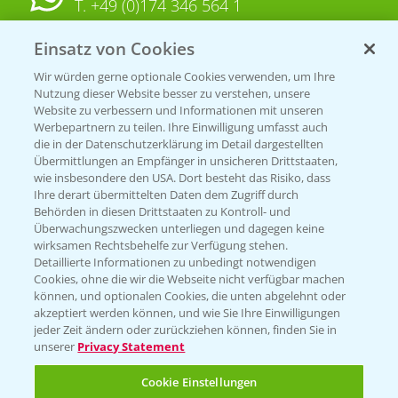
T.
+49 (0)174 346 564 1
Einsatz von Cookies
KONTAKT
Wir würden gerne optionale Cookies verwenden, um Ihre
Nutzung dieser Website besser zu verstehen, unsere
Hilfe in Notfällen
Website zu verbessern und Informationen mit unseren
T.
+49 (0)214/30-20220
Werbepartnern zu teilen. Ihre Einwilligung umfasst auch
die in der Datenschutzerklärung im Detail dargestellten
Übermittlungen an Empfänger in unsicheren Drittstaaten,
wie insbesondere den USA. Dort besteht das Risiko, dass
Ihre derart übermittelten Daten dem Zugriff durch
Behörden in diesen Drittstaaten zu Kontroll- und
Überwachungszwecken unterliegen und dagegen keine
wirksamen Rechtsbehelfe zur Verfügung stehen.
Folgen Sie uns
Detaillierte Informationen zu unbedingt notwendigen
Cookies, ohne die wir die Webseite nicht verfügbar machen
können, und optionalen Cookies, die unten abgelehnt oder
akzeptiert werden können, und wie Sie Ihre Einwilligungen
jeder Zeit ändern oder zurückziehen können, finden Sie in
unserer
Privacy Statement
Cookie Einstellungen