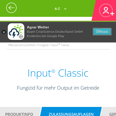
A-Z
Agrar Wetter
Öffnen
Bayer CropScience Deutschland GmbH
Kostenlos bei Google Play
®
Pflanzenschutzmittel / Fungizid / Input
Classic
Input
Classic
®
Fungizid für mehr Output im Getreide
PRODUKTINFO
ZULASSUNGSAUFLAGEN
GE