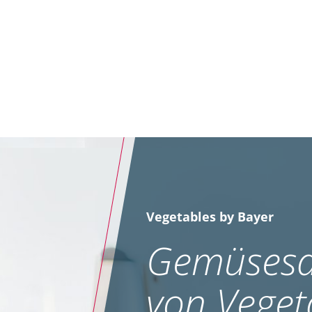
Fun
pilzli
Vegetables by Bayer
Gemüsesa
von Veget