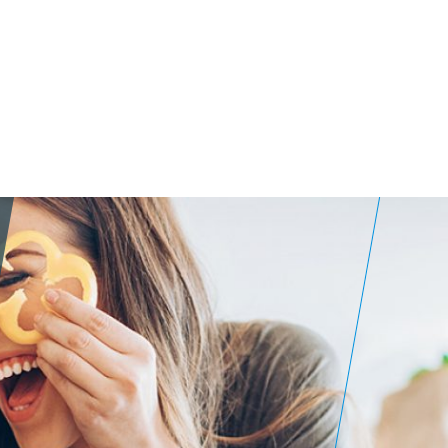
 von
etreide