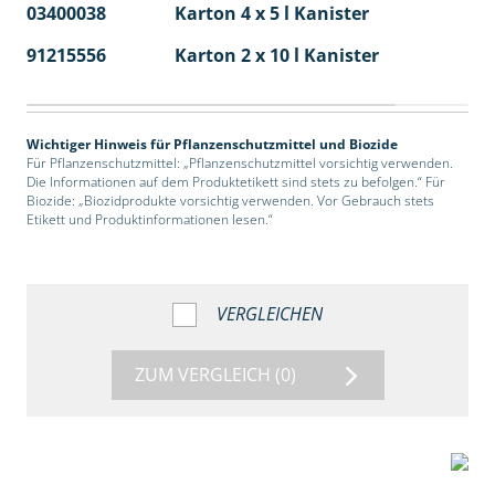
03400038
Karton 4 x 5 l Kanister
40
91215556
Karton 2 x 10 l Kanister
36
Wichtiger Hinweis für Pflanzenschutzmittel und Biozide
Für Pflanzenschutzmittel: „Pflanzenschutzmittel vorsichtig verwenden.
Die Informationen auf dem Produktetikett sind stets zu befolgen.“ Für
Biozide: „Biozidprodukte vorsichtig verwenden. Vor Gebrauch stets
Etikett und Produktinformationen lesen.“
VERGLEICHEN
ZUM VERGLEICH
(0)