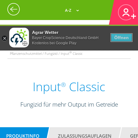
A-Z
Agrar Wetter
Öffnen
Bayer CropScience Deutschland GmbH
Kostenlos bei Google Play
®
Pflanzenschutzmittel / Fungizid / Input
Classic
Input
Classic
®
Fungizid für mehr Output im Getreide
PRODUKTINFO
ZULASSUNGSAUFLAGEN
GE