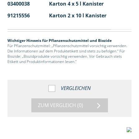
03400038
Karton 4 x 5 l Kanister
40
91215556
Karton 2 x 10 l Kanister
36
Wichtiger Hinweis für Pflanzenschutzmittel und Biozide
Für Pflanzenschutzmittel: „Pflanzenschutzmittel vorsichtig verwenden.
Die Informationen auf dem Produktetikett sind stets zu befolgen.“ Für
Biozide: „Biozidprodukte vorsichtig verwenden. Vor Gebrauch stets
Etikett und Produktinformationen lesen.“
VERGLEICHEN
ZUM VERGLEICH
(0)