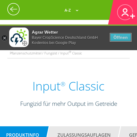
A-Z
Agrar Wetter
Öffnen
Bayer CropScience Deutschland GmbH
Kostenlos bei Google Play
®
Pflanzenschutzmittel / Fungizid / Input
Classic
Input
Classic
®
Fungizid für mehr Output im Getreide
PRODUKTINFO
ZULASSUNGSAUFLAGEN
GE