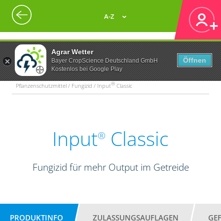
A-Z
Agrar Wetter
Öffnen
Bayer CropScience Deutschland GmbH
Kostenlos bei Google Play
®
Pflanzenschutzmittel / Fungizid / Input
Classic
Input
Classic
®
Fungizid für mehr Output im Getreide
PRODUKTINFO
ZULASSUNGSAUFLAGEN
GE