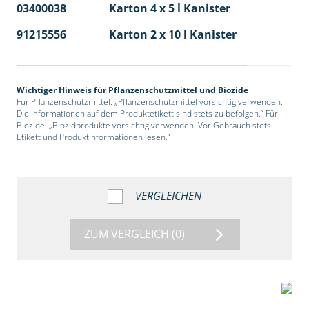
03400038
Karton 4 x 5 l Kanister
40
91215556
Karton 2 x 10 l Kanister
36
Wichtiger Hinweis für Pflanzenschutzmittel und Biozide
Für Pflanzenschutzmittel: „Pflanzenschutzmittel vorsichtig verwenden.
Die Informationen auf dem Produktetikett sind stets zu befolgen.“ Für
Biozide: „Biozidprodukte vorsichtig verwenden. Vor Gebrauch stets
Etikett und Produktinformationen lesen.“
VERGLEICHEN
ZUM VERGLEICH
(0)