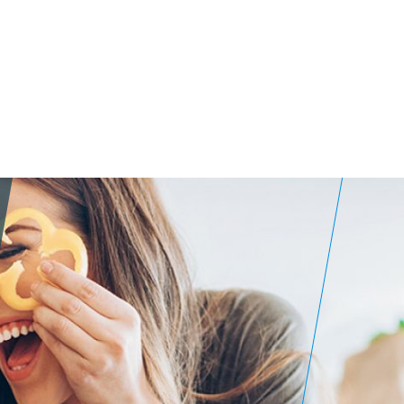
 von
etreide