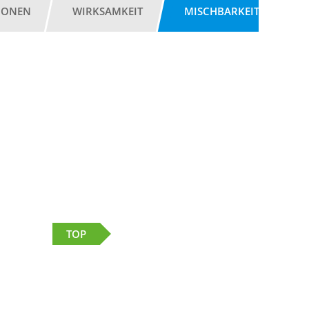
IONEN
WIRKSAMKEIT
MISCHBARKEIT
G
TOP