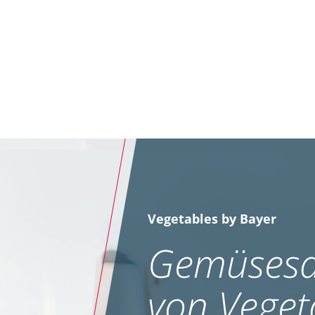
Fun
pilzli
Vegetables by Bayer
Gemüsesa
von Veget