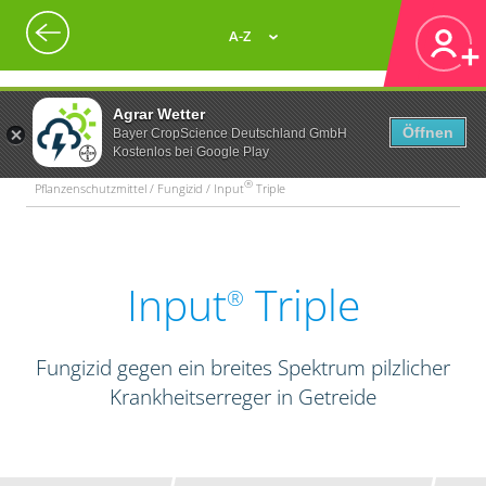
A-Z
Agrar Wetter
Öffnen
Bayer CropScience Deutschland GmbH
Kostenlos bei Google Play
®
Pflanzenschutzmittel / Fungizid / Input
Triple
Input
Triple
®
Fungizid gegen ein breites Spektrum pilzlicher
Krankheitserreger in Getreide