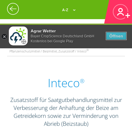
A-Z
Agrar Wetter
Öffnen
Bayer CropScience Deutschland GmbH
Kostenlos bei Google Play
®
Pflanzenschutzmittel / Beizmittel, Zusatzstoff / Inteco
Inteco
®
Zusatzstoff für Saatgutbehandlungsmittel zur
Verbesserung der Anhaftung der Beize am
Getreidekorn sowie zur Verminderung von
Abrieb (Beizstaub)