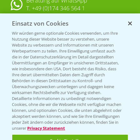
Beratung auf WhatsApp
T.
+49 (0)174 346 564 1
Einsatz von Cookies
KONTAKT
Wir würden gerne optionale Cookies verwenden, um Ihre
Nutzung dieser Website besser zu verstehen, unsere
Hilfe in Notfällen
Website zu verbessern und Informationen mit unseren
T.
+49 (0)214/30-20220
Werbepartnern zu teilen. Ihre Einwilligung umfasst auch
die in der Datenschutzerklärung im Detail dargestellten
Übermittlungen an Empfänger in unsicheren Drittstaaten,
wie insbesondere den USA. Dort besteht das Risiko, dass
Ihre derart übermittelten Daten dem Zugriff durch
Behörden in diesen Drittstaaten zu Kontroll- und
Überwachungszwecken unterliegen und dagegen keine
wirksamen Rechtsbehelfe zur Verfügung stehen.
Folgen Sie uns
Detaillierte Informationen zu unbedingt notwendigen
Cookies, ohne die wir die Webseite nicht verfügbar machen
können, und optionalen Cookies, die unten abgelehnt oder
akzeptiert werden können, und wie Sie Ihre Einwilligungen
jeder Zeit ändern oder zurückziehen können, finden Sie in
unserer
Privacy Statement