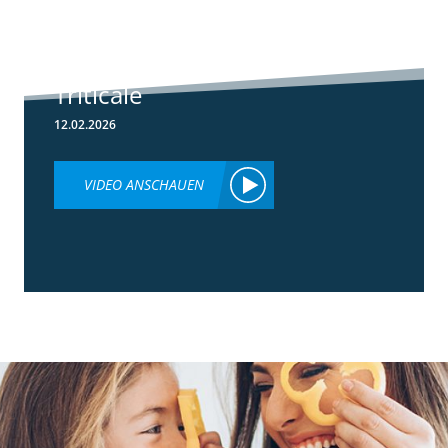
Herbizideinsatz
im Frühjahr in
Weizen &
Triticale
12.02.2026
VIDEO ANSCHAUEN