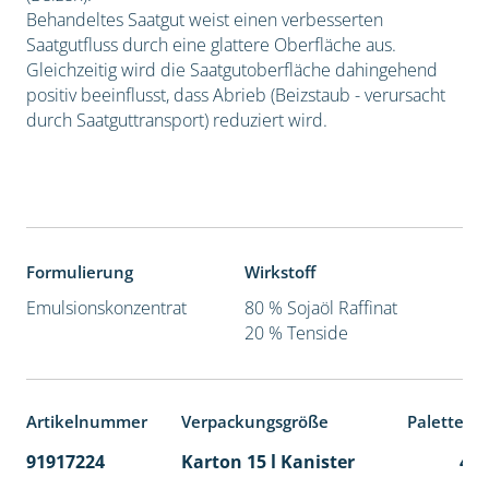
Behandeltes Saatgut weist einen verbesserten
Saatgutfluss durch eine glattere Oberfläche aus.
Gleichzeitig wird die Saatgutoberfläche dahingehend
positiv beeinflusst, dass Abrieb (Beizstaub - verursacht
durch Saatguttransport) reduziert wird.
Formulierung
Wirkstoff
Emulsionskonzentrat
80 % Sojaöl Raffinat
20 % Tenside
Artikelnummer
Verpackungsgröße
Palettene
91917224
Karton 15 l Kanister
48