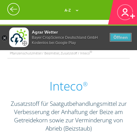
A-Z
Agrar Wetter
Öffnen
Bayer CropScience Deutschland GmbH
Kostenlos bei Google Play
®
Pflanzenschutzmittel / Beizmittel, Zusatzstoff / Inteco
Inteco
®
Zusatzstoff für Saatgutbehandlungsmittel zur
Verbesserung der Anhaftung der Beize am
Getreidekorn sowie zur Verminderung von
Abrieb (Beizstaub)