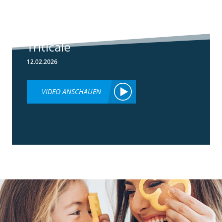
Herbizideinsatz
im Frühjahr in
Weizen &
Triticale
12.02.2026
VIDEO ANSCHAUEN