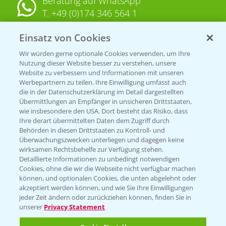
Beratung auf WhatsApp
T.
+49 (0)174 346 564 1
Einsatz von Cookies
KONTAKT
Wir würden gerne optionale Cookies verwenden, um Ihre
Nutzung dieser Website besser zu verstehen, unsere
Hilfe in Notfällen
Website zu verbessern und Informationen mit unseren
T.
+49 (0)214/30-20220
Werbepartnern zu teilen. Ihre Einwilligung umfasst auch
die in der Datenschutzerklärung im Detail dargestellten
Übermittlungen an Empfänger in unsicheren Drittstaaten,
wie insbesondere den USA. Dort besteht das Risiko, dass
Ihre derart übermittelten Daten dem Zugriff durch
Behörden in diesen Drittstaaten zu Kontroll- und
Überwachungszwecken unterliegen und dagegen keine
wirksamen Rechtsbehelfe zur Verfügung stehen.
Folgen Sie uns
Detaillierte Informationen zu unbedingt notwendigen
Cookies, ohne die wir die Webseite nicht verfügbar machen
können, und optionalen Cookies, die unten abgelehnt oder
akzeptiert werden können, und wie Sie Ihre Einwilligungen
jeder Zeit ändern oder zurückziehen können, finden Sie in
unserer
Privacy Statement