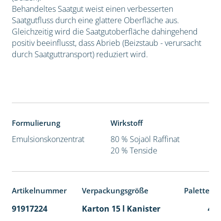
Behandeltes Saatgut weist einen verbesserten
Saatgutfluss durch eine glattere Oberfläche aus.
Gleichzeitig wird die Saatgutoberfläche dahingehend
positiv beeinflusst, dass Abrieb (Beizstaub - verursacht
durch Saatguttransport) reduziert wird.
Formulierung
Wirkstoff
Emulsionskonzentrat
80 % Sojaöl Raffinat
20 % Tenside
Artikelnummer
Verpackungsgröße
Palettene
91917224
Karton 15 l Kanister
48