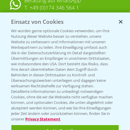
Beratung auf WhatsApp
T.
+49 (0)174 346 564 1
Einsatz von Cookies
KONTAKT
Wir würden gerne optionale Cookies verwenden, um Ihre
Nutzung dieser Website besser zu verstehen, unsere
Hilfe in Notfällen
Website zu verbessern und Informationen mit unseren
T.
+49 (0)214/30-20220
Werbepartnern zu teilen. Ihre Einwilligung umfasst auch
die in der Datenschutzerklärung im Detail dargestellten
Übermittlungen an Empfänger in unsicheren Drittstaaten,
wie insbesondere den USA. Dort besteht das Risiko, dass
Ihre derart übermittelten Daten dem Zugriff durch
Behörden in diesen Drittstaaten zu Kontroll- und
Überwachungszwecken unterliegen und dagegen keine
wirksamen Rechtsbehelfe zur Verfügung stehen.
Folgen Sie uns
Detaillierte Informationen zu unbedingt notwendigen
Cookies, ohne die wir die Webseite nicht verfügbar machen
können, und optionalen Cookies, die unten abgelehnt oder
akzeptiert werden können, und wie Sie Ihre Einwilligungen
jeder Zeit ändern oder zurückziehen können, finden Sie in
unserer
Privacy Statement