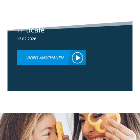
Herbizideinsatz
im Frühjahr in
Weizen &
Triticale
12.02.2026
VIDEO ANSCHAUEN