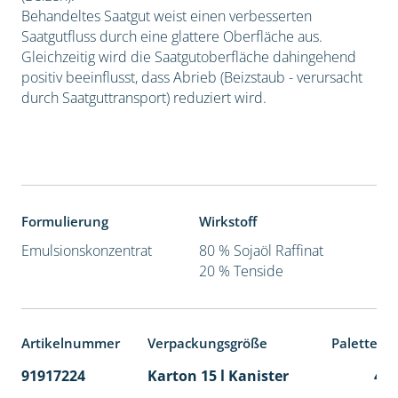
Behandeltes Saatgut weist einen verbesserten
Saatgutfluss durch eine glattere Oberfläche aus.
Gleichzeitig wird die Saatgutoberfläche dahingehend
positiv beeinflusst, dass Abrieb (Beizstaub - verursacht
durch Saatguttransport) reduziert wird.
Formulierung
Wirkstoff
Emulsionskonzentrat
80 % Sojaöl Raffinat
20 % Tenside
Artikelnummer
Verpackungsgröße
Palettene
91917224
Karton 15 l Kanister
48