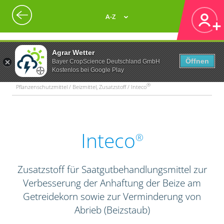
A-Z
Agrar Wetter
Öffnen
Bayer CropScience Deutschland GmbH
Kostenlos bei Google Play
®
Pflanzenschutzmittel / Beizmittel, Zusatzstoff / Inteco
Inteco
®
Zusatzstoff für Saatgutbehandlungsmittel zur
Verbesserung der Anhaftung der Beize am
Getreidekorn sowie zur Verminderung von
Abrieb (Beizstaub)