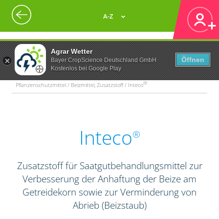
A-Z
Agrar Wetter
Öffnen
Bayer CropScience Deutschland GmbH
Kostenlos bei Google Play
®
Pflanzenschutzmittel / Beizmittel, Zusatzstoff / Inteco
Inteco
®
Zusatzstoff für Saatgutbehandlungsmittel zur
Verbesserung der Anhaftung der Beize am
Getreidekorn sowie zur Verminderung von
Abrieb (Beizstaub)