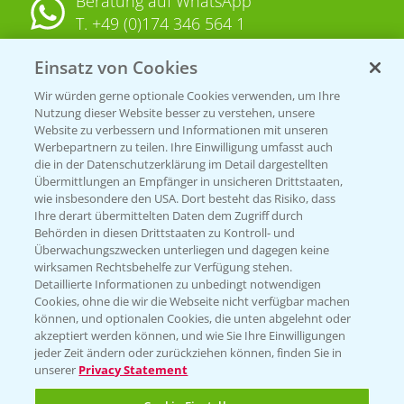
Beratung auf WhatsApp
T.
+49 (0)174 346 564 1
Einsatz von Cookies
KONTAKT
Wir würden gerne optionale Cookies verwenden, um Ihre
Nutzung dieser Website besser zu verstehen, unsere
Hilfe in Notfällen
Website zu verbessern und Informationen mit unseren
T.
+49 (0)214/30-20220
Werbepartnern zu teilen. Ihre Einwilligung umfasst auch
die in der Datenschutzerklärung im Detail dargestellten
Übermittlungen an Empfänger in unsicheren Drittstaaten,
wie insbesondere den USA. Dort besteht das Risiko, dass
Ihre derart übermittelten Daten dem Zugriff durch
Behörden in diesen Drittstaaten zu Kontroll- und
Überwachungszwecken unterliegen und dagegen keine
wirksamen Rechtsbehelfe zur Verfügung stehen.
Folgen Sie uns
Detaillierte Informationen zu unbedingt notwendigen
Cookies, ohne die wir die Webseite nicht verfügbar machen
können, und optionalen Cookies, die unten abgelehnt oder
akzeptiert werden können, und wie Sie Ihre Einwilligungen
jeder Zeit ändern oder zurückziehen können, finden Sie in
unserer
Privacy Statement