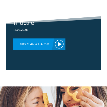
Herbizideinsatz
im Frühjahr in
Weizen &
Triticale
12.02.2026
VIDEO ANSCHAUEN