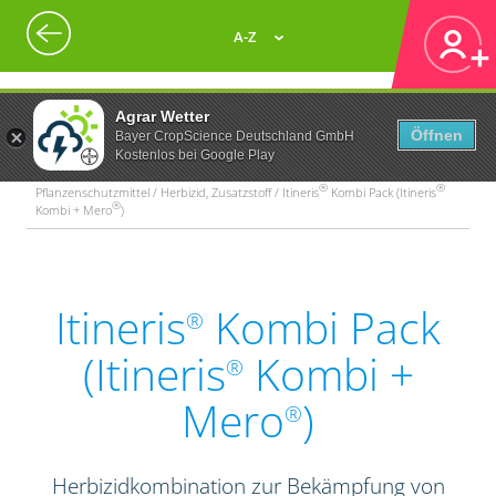
A-Z
Agrar Wetter
Öffnen
Bayer CropScience Deutschland GmbH
Kostenlos bei Google Play
®
®
Pflanzenschutzmittel / Herbizid, Zusatzstoff / Itineris
Kombi Pack (Itineris
®
Kombi + Mero
)
Itineris
Kombi Pack
®
(Itineris
Kombi +
®
Mero
)
®
Herbizidkombination zur Bekämpfung von