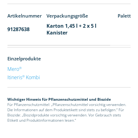
Artikelnummer
Verpackungsgröße
Paletten
Karton 1,45 l + 2 x 5 l
91287638
48
Kanister
Einzelprodukte
®
Mero
®
Itineris
Kombi
Wichtiger Hinweis für Pflanzenschutzmittel und Biozide
Für Pflanzenschutzmittel: „Pflanzenschutzmittel vorsichtig verwenden.
Die Informationen auf dem Produktetikett sind stets zu befolgen.“ Für
Biozide: „Biozidprodukte vorsichtig verwenden. Vor Gebrauch stets
Etikett und Produktinformationen lesen.“