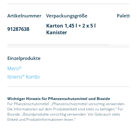
Artikelnummer
Verpackungsgröße
Paletten
Karton 1,45 l + 2 x 5 l
91287638
48
Kanister
Einzelprodukte
®
Mero
®
Itineris
Kombi
Wichtiger Hinweis für Pflanzenschutzmittel und Biozide
Für Pflanzenschutzmittel: „Pflanzenschutzmittel vorsichtig verwenden.
Die Informationen auf dem Produktetikett sind stets zu befolgen.“ Für
Biozide: „Biozidprodukte vorsichtig verwenden. Vor Gebrauch stets
Etikett und Produktinformationen lesen.“