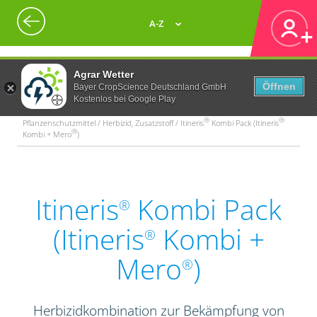
A-Z
Agrar Wetter
Öffnen
Bayer CropScience Deutschland GmbH
Kostenlos bei Google Play
®
®
Pflanzenschutzmittel / Herbizid, Zusatzstoff / Itineris
Kombi Pack (Itineris
®
Kombi + Mero
)
Itineris
Kombi Pack
®
(Itineris
Kombi +
®
Mero
)
®
Herbizidkombination zur Bekämpfung von