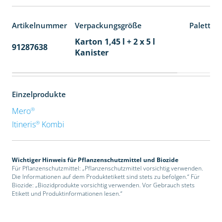
Artikelnummer
Verpackungsgröße
Paletten
Karton 1,45 l + 2 x 5 l
91287638
48
Kanister
Einzelprodukte
®
Mero
®
Itineris
Kombi
Wichtiger Hinweis für Pflanzenschutzmittel und Biozide
Für Pflanzenschutzmittel: „Pflanzenschutzmittel vorsichtig verwenden.
Die Informationen auf dem Produktetikett sind stets zu befolgen.“ Für
Biozide: „Biozidprodukte vorsichtig verwenden. Vor Gebrauch stets
Etikett und Produktinformationen lesen.“