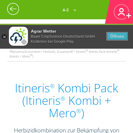
A-Z
Agrar Wetter
Öffnen
Bayer CropScience Deutschland GmbH
Kostenlos bei Google Play
®
®
Pflanzenschutzmittel / Herbizid, Zusatzstoff / Itineris
Kombi Pack (Itineris
®
Kombi + Mero
)
Itineris
Kombi Pack
®
(Itineris
Kombi +
®
Mero
)
®
Herbizidkombination zur Bekämpfung von